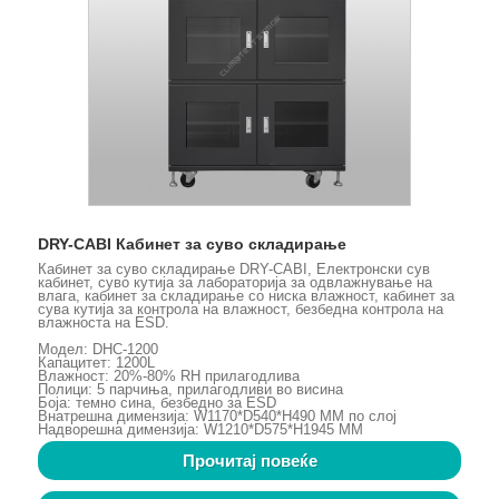
DRY-CABI Кабинет за суво складирање
Кабинет за суво складирање DRY-CABI, Електронски сув
кабинет, суво кутија за лабораторија за одвлажнување на
влага, кабинет за складирање со ниска влажност, кабинет за
сува кутија за контрола на влажност, безбедна контрола на
влажноста на ESD.
Модел: DHC-1200
Капацитет: 1200L
Влажност: 20%-80% RH прилагодлива
Полици: 5 парчиња, прилагодливи во висина
Боја: темно сина, безбедно за ESD
Внатрешна димензија: W1170*D540*H490 MM по слој
Надворешна димензија: W1210*D575*H1945 MM
Прочитај повеќе