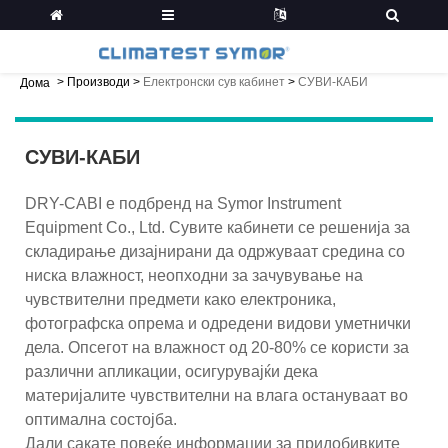
>
Производи
>
Електронски сув кабинет
>
СУВИ-КАБИ
Дома
СУВИ-КАБИ
DRY-CABI е подбренд на Symor Instrument
Equipment Co., Ltd. Сувите кабинети се решенија за
складирање дизајнирани да одржуваат средина со
ниска влажност, неопходни за зачувување на
чувствителни предмети како електроника,
фотографска опрема и одредени видови уметнички
дела. Опсегот на влажност од 20-80% се користи за
различни апликации, осигурувајќи дека
материјалите чувствителни на влага остануваат во
оптимална состојба.
Дали сакате повеќе информации за придобивките