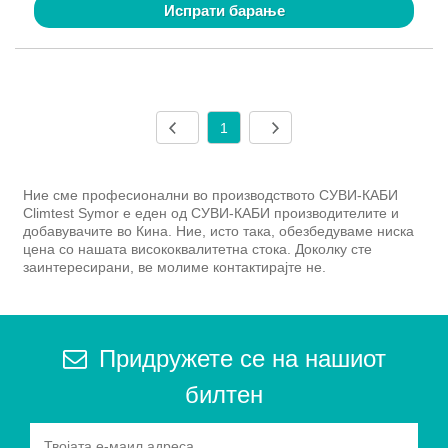
Испрати барање
1
Ние сме професионални во производството СУВИ-КАБИ
Climtest Symor е еден од СУВИ-КАБИ производителите и
добавувачите во Кина. Ние, исто така, обезбедуваме ниска
цена со нашата висококвалитетна стока. Доколку сте
заинтересирани, ве молиме контактирајте не.
Придружете се на нашиот
билтен