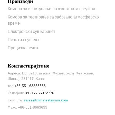
Производи
Комора за испитување на животната средина
Комора за тестирање за забрзано атмосферско
време
Електронски сув кабинет
Печка за сушење
Прецизна печка
Контактирајте не
Адреса: Бр. 3215, автопат Хуханг, округ Фенгксиан,
Шангај, 231417, Кина
тел:
+86-551-63853683
Телефон:
+86-17756072770
Е-пошта:
sales@climatestsymor.com
Факс: +86-551-8663633