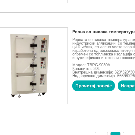
Рерна со висока температура
Рерната со висока температура о
индустриски апликации, со темпе
цинк челик, со лесно чиста заврш
изработена од висококвалитетен н
опремен со топлинска изолација 
и нуди ефикасни тековни трошоци
Модел: TBPG-9030A
Капацитет: 30L
Внатрешна димензија: 320*320*3
Надворешна димензија: 665*600*
Прочитај повеќе
Испра