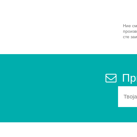
Ние см
произв
сте за
Пр