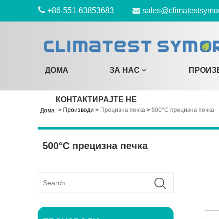
+86-551-63853683
sales@climatestsymo
ДОМА
ЗА НАС
ПРОИЗ
КОНТАКТИРАЈТЕ НЕ
>
Производи
>
Прецизна печка
>
500°C прецизна печка
Дома
500°C прецизна печка