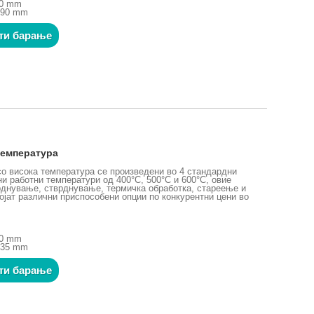
50 mm
690 mm
ти барање
температура
о висока температура се произведени во 4 стандардни
и работни температури од 400°C, 500°C и 600°C, овие
рднување, стврднување, термичка обработка, стареење и
ојат различни приспособени опции по конкурентни цени во
00 mm
635 mm
ти барање