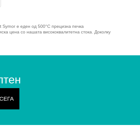
t Symor е еден од 500°C прецизна печка
иска цена со нашата висококвалитетна стока. Доколку
лтен