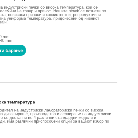
а индустриски печки со висока температура, кои се
големини на товар и принос. Нашите печки се познати по
ата, повисоки приноси и конзистентни, репродуктивни
нтна униформа температура, придонесени од нивниот
зајн.
00 mm
840 mm
ти барање
ока температура
водител на индустриски лабораториски печки со висока
на дизајнирање, производство и сервирање на индустриски
ите се достапни во 4 различни стандардни модели и
ди, има различни приспособени опции за вашиот избор по