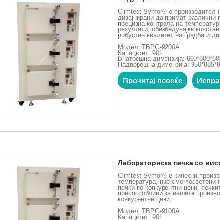
Climtest Symor® е производител н
дизајнирани да примат различни 
прецизна контрола на температур
резултати, обезбедувајќи конста
робустен квалитет на градба и ди
Модел: TBPG-9200A
Капацитет: 90L
Внатрешна димензија: 600*600*6
Надворешна димензија: 950*885*
Прочитај повеќе
Испра
Лабораториска печка со вис
Climtest Symor® е кинески произ
температура, ние сме посветени 
печки по конкурентни цени, печк
приспособливи за вашите произво
конкурентни цени.
Модел: TBPG-9100A
Капацитет: 90L