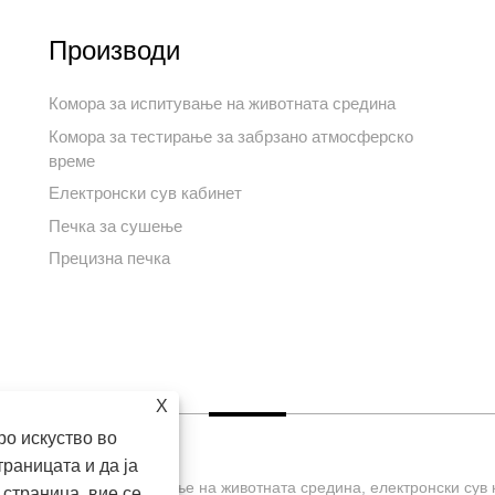
Производи
Комора за испитување на животната средина
Комора за тестирање за забрзано атмосферско
време
Електронски сув кабинет
Печка за сушење
Прецизна печка
X
о искуство во
раницата и да ја
, Ltd. Комора за тестирање на животната средина, електронски сув
страница, вие се