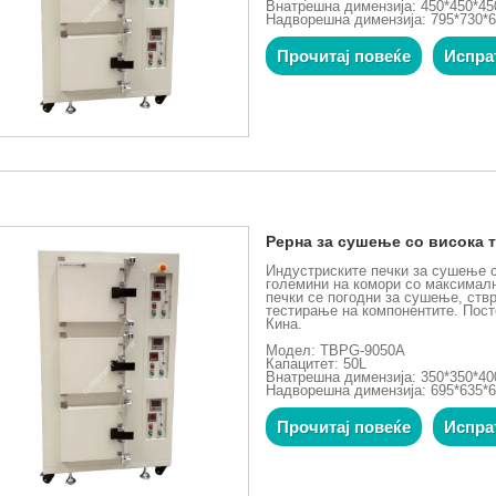
Внатрешна димензија: 450*450*4
Надворешна димензија: 795*730*
Прочитај повеќе
Испра
Рерна за сушење со висока 
Индустриските печки за сушење с
големини на комори со максималн
печки се погодни за сушење, ств
тестирање на компонентите. Пост
Кина.
Модел: TBPG-9050A
Капацитет: 50L
Внатрешна димензија: 350*350*4
Надворешна димензија: 695*635*
Прочитај повеќе
Испра