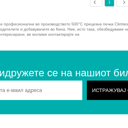
1
е професионални во производството 500°C прецизна печка Climtes
одителите и добавувачите во Кина. Ние, исто така, обезбедуваме н
интересирани, ве молиме контактирајте не.
идружете се на нашиот би