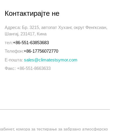
Контактирајте не
Адреса: Бр. 3215, автопат Хуханг, округ Фенгксиан,
Шангај, 231417, Кина
тел:
+86-551-63853683
Телефон:
+86-17756072770
Е-пошта:
sales@climatestsymor.com
Факс: +86-551-8663633
 кабинет, комора за тестирање за забрзано атмосферско