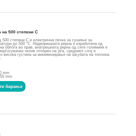
 на 500 степени C
д 500 степени C е електрична печка за сушење за
ратури до 500 °C. Надворешната рерна е изработена од
на облога во прав, внатрешната рерна од сите големини е
ерѓосувачки челик отпорен на 'рѓа, средниот слој е
со висока густина за минимизирање на загубата на топлина
.
00 mm
555 mm
ти барање