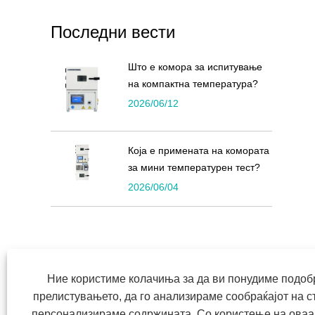
Последни вести
Што е комора за испитување
на компактна температура?
2026/06/12
Која е примената на комората
за мини температурен тест?
2026/06/04
Ние користиме колачиња за да ви понудиме подобр
прелистувањето, да го анализираме сообраќајот на ст
Авторски права © 2022 Symor Instrument Equipment Co.
персонализираме содржината. Со користење на оваа 