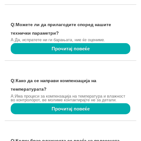
Q:Можете ли да прилагодите според нашите
технички параметри?
A:Да, испратете ни ги барањата, ние ќе оцениме.
Прочитај повеќе
Q:Како да се направи компензација на
температурата?
A:Има процеси за компензација на температура и влажност
во контролорот, ве молиме контактирајте не за детали.
Прочитај повеќе
Q:Колку брзо влажноста се враќа на подесената