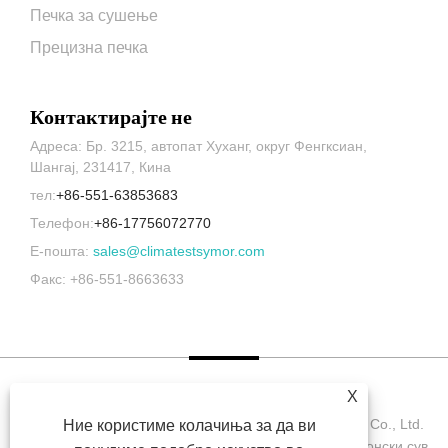
Печка за сушење
Прецизна печка
Контактирајте не
Адреса: Бр. 3215, автопат Хуханг, округ Фенгксиан,
Шангај, 231417, Кина
тел:
+86-551-63853683
Телефон:
+86-17756072770
Е-пошта:
sales@climatestsymor.com
Факс: +86-551-8663633
X
Авторски права © 2022 Symor Instrument Equipment Co., Ltd.
Ние користиме колачиња за да ви
Комора за тестирање на животната средина, електронски сув