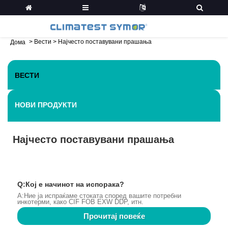
>
Вести
>
Најчесто поставувани прашања
Дома
ВЕСТИ
НОВИ ПРОДУКТИ
Најчесто поставувани прашања
Q:Кој е начинот на испорака?
A:Ние ја испраќаме стоката според вашите потребни
инкотерми, како CIF FOB EXW DDP, итн.
Прочитај повеќе