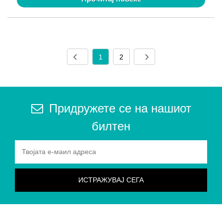
1
2
Придружете се на нашиот
билтен