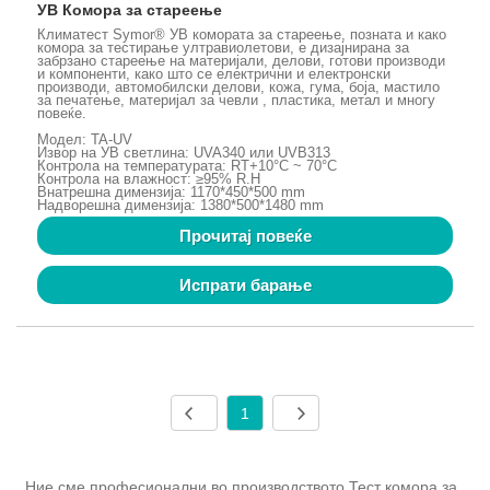
УВ Комора за стареење
Климатест Symor® УВ комората за стареење, позната и како
комора за тестирање ултравиолетови, е дизајнирана за
забрзано стареење на материјали, делови, готови производи
и компоненти, како што се електрични и електронски
производи, автомобилски делови, кожа, гума, боја, мастило
за печатење, материјал за чевли , пластика, метал и многу
повеќе.
Модел: TA-UV
Извор на УВ светлина: UVA340 или UVB313
Контрола на температурата: RT+10°C ~ 70°C
Контрола на влажност: ≥95% R.H
Внатрешна димензија: 1170*450*500 mm
Надворешна димензија: 1380*500*1480 mm
Прочитај повеќе
Испрати барање
1
Ние сме професионални во производството Тест комора за