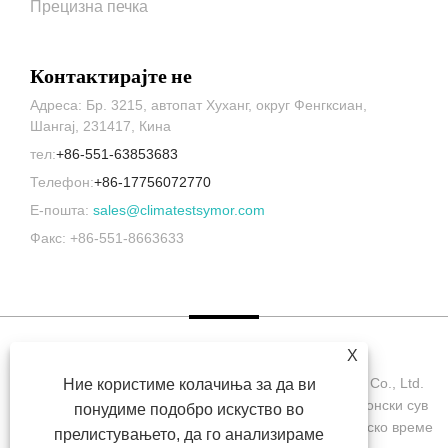
Прецизна печка
Контактирајте не
Адреса: Бр. 3215, автопат Хуханг, округ Фенгксиан,
Шангај, 231417, Кина
тел:
+86-551-63853683
Телефон:
+86-17756072770
Е-пошта:
sales@climatestsymor.com
Факс: +86-551-8663633
X
Авторски права © 2022 Symor Instrument Equipment Co., Ltd.
Ние користиме колачиња за да ви
Комора за тестирање на животната средина, електронски сув
понудиме подобро искуство во
кабинет, комора за тестирање за забрзано атмосферско време
прелистувањето, да го анализираме