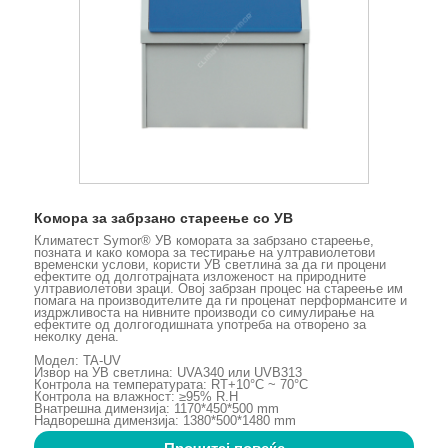
Комора за забрзано стареење со УВ
Климатест Symor® УВ комората за забрзано стареење,
позната и како комора за тестирање на ултравиолетови
временски услови, користи УВ светлина за да ги процени
ефектите од долготрајната изложеност на природните
ултравиолетови зраци. Овој забрзан процес на стареење им
помага на производителите да ги проценат перформансите и
издржливоста на нивните производи со симулирање на
ефектите од долгогодишната употреба на отворено за
неколку дена.
Модел: TA-UV
Извор на УВ светлина: UVA340 или UVB313
Контрола на температурата: RT+10°C ~ 70°C
Контрола на влажност: ≥95% R.H
Внатрешна димензија: 1170*450*500 mm
Надворешна димензија: 1380*500*1480 mm