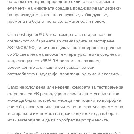
поголем отколку во природните сили, овие екстремни
елементи на животната средина предизвикуваат дефекти
на производите, како што се пукање, избледување,
промена на бојата, пенење, заматеност. и повеќе.
Climatest Symor® UV тест комората за стареење е во
согласност со барањата во стандардите за тестирање
ASTM/GB/ISO, типичниот циклус на тестирање е зрачење
со УВ светлина на висока температура, темна средина и
кондензација со >95% RH релативна влажност,
вообичаените апликации се премази за бои,
автомобилска индустрија, производи од гума и пластика.
Само неколку дена или недели, комората за тестирање за
стареење со УВ репродуцира слични оштетувања за кои
може да бидат потребни месеци или години во природна
состојба, оваа машина значително го скратува времето на
тестирање и им помага на производителите да изберат
нови материјали и да ги подобрат перформансите.
Climtest Symor® извезува тест комори за стареење со УВ