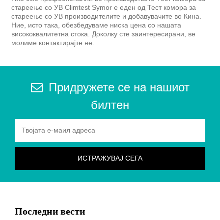
стареење со УВ Climtest Symor е еден од Тест комора за
стареење со УВ производителите и добавувачите во Кина.
Ние, исто така, обезбедуваме ниска цена со нашата
висококвалитетна стока. Доколку сте заинтересирани, ве
молиме контактирајте не.
Придружете се на нашиот
билтен
Последни вести