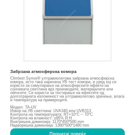
Забрзана атмосферска комора
Climtest Symor® ултравиолетова забрзана атмосферска
комора, исто така наречена УВ тест комора, е уред кој се
користи за симулирање на атмосферските ефекти на
сончевата светлина врз производите, материјалите или
облогите. Се користи за тестирање на ефектите од
долготрајната изложеност на ултравиолетово зрачење, влага
и температура на примероците.
Модел: TA-UV
Извор на УВ светлина: UVA340 или UVB313
Контрола на температурата: RT+10°C ~ 70°C
Контрола на влажност: ≥95% R.H
Внатрешна димензија: 1170*450*500 mm
Надворешна димензија: 1380*500*1480 mm
Прочитај повеќе