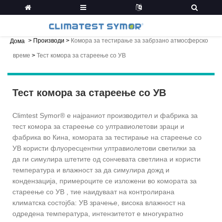
>
Производи
>
Комора за тестирање за забрзано атмосферско
Дома
време
>
Тест комора за стареење со УВ
Тест комора за стареење со УВ
Climtest Symor® е најраниот производител и фабрика за
тест комора за стареење со ултравиолетови зраци и
фабрика во Кина, комората за тестирање на стареење со
УВ користи флуоресцентни ултравиолетови светилки за
да ги симулира штетите од сончевата светлина и користи
температура и влажност за да симулира дожд и
кондензација, примероците се изложени во комората за
стареење со УВ , тие наидуваат на контролирана
климатска состојба: УВ зрачење, висока влажност на
одредена температура, интензитетот е многукратно