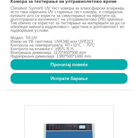
Комора за тестирање на ултравиолетово време
Climatest Symor® UV тест комора за атмосферски влијанија,
исто така наречена UV стареење тест комора, е специјално
куќиште што се користи за симулирање на ефектите од
долготрајната изложеност на ултравиолетово (УВ) зрачење.
Тие обично се користат за тестирање на материјали за да се
обезбеди нивната издржливост, цврстина и долговечност во
надворешни услови.
Модел: TA-UV
Извор на УВ светлина: UVA340 или UVB313
Контрола на температурата: RT+10°C ~ 70°C
Контрола на влажност: ≥95% R.H
Внатрешна димензија: 1170*450*500 mm
Надворешна димензија: 1380*500*1480 mm
Прочитај повеќе
Испрати барање