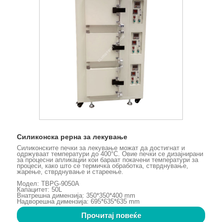
Силиконска рерна за лекување
Силиконските печки за лекување можат да достигнат и
одржуваат температури до 400°C. Овие печки се дизајнирани
за процесни апликации кои бараат покачени температури за
процеси, како што се термичка обработка, стврднување,
жарење, стврднување и стареење.
Модел: TBPG-9050A
Капацитет: 50L
Внатрешна димензија: 350*350*400 mm
Надворешна димензија: 695*635*635 mm
Прочитај повеќе