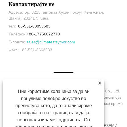
Контактирајте не
Адреса: Бр. 3215, автопат Хуханг, округ Фенгксиан,
Шангај, 231417, Кина
тел:
+86-551-63853683
Телефон:
+86-17756072770
Е-пошта:
sales@climatestsymor.com
Факс: +86-551-8663633
X
Авторски права © 2022 Symor Instrument Equipment Co., Ltd.
Ние користиме колачиња за да ви
Комора за тестирање на животната средина, електронски сув
понудиме подобро искуство во
кабинет, комора за тестирање за забрзано атмосферско време
прелистувањето, да го анализираме
Сите права се задржани.
сообраќајот на страницата и да ја
персонализираме содржината. Со
ДОМА
ЗА НАС
ПРОИЗВОДИ
ВЕСТИ
ПРЕЗЕМИ
користење на оваа страница, вие се