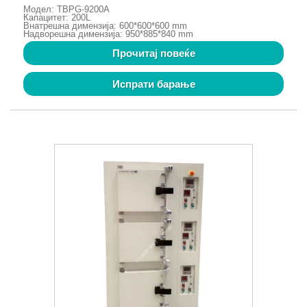
Модел: TBPG-9200A
Капацитет: 200L
Внатрешна димензија: 600*600*600 mm
Надворешна димензија: 950*885*840 mm
Прочитај повеќе
Испрати барање