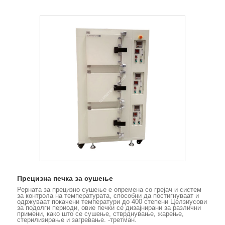
Прецизна печка за сушење
Рерната за прецизно сушење е опремена со грејач и систем
за контрола на температурата, способни да постигнуваат и
одржуваат покачени температури до 400 степени Целзиусови
за подолги периоди, овие печки се дизајнирани за различни
примени, како што се сушење, стврднување, жарење,
стерилизирање и загревање. -третман.