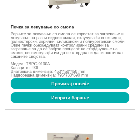
Печка за лекување со смола
Рерните за лекување со смола се користат за загревање и
лекување на разни видови смоли, вклучувајќи епоксидни,
полиестерски, акрилни, силиконски и полиуретански смоли.
Овие печки обезбедуваат контролирани средини за
загревање за да се забрза процесот на стврднување на
смоли, овозможувајќи им да се стврднат и да ги постигнат
саканите својства.
Модел: TBPG-9100A
Капацитет: 90L
Внатрешна димензија: 450*450*450 mm
Надворешна димензија: 795*730*690 mm
Прочитај повеќе
Испрати барање