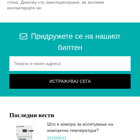
стока. Доколку сте заинтересирани, ве молиме
контактирајте не.
Придружете се на нашиот
билтен
Последни вести
Што е комора за испитување на
компактна температура?
2026/06/12