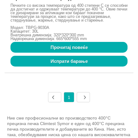
Печките со висока температура од 400 степени C се способни
да достигнат и одржуваат температури до 400 °C. Овие печки
се дизајнирани за апликации кои бараат покачени
температури за процеси, како што се предзагревање,
стврднување, жарење, стврднување и стареење.
Модел: TBPG-9030A
Капацитет: 30L
Внатрешна димензија: 320*320*300 mm
Надворешна димензија: 665*600*555 mm
Прочитај повеќе
Испрати барање
1
Ние сме професионални во производството 400°C
прецизна печка Climtest Symor е еден од 400°C прецизна
печка производителите и добавувачите во Кина. Ние, исто
така, обезбедуваме ниска цена со нашата висококвалитетна