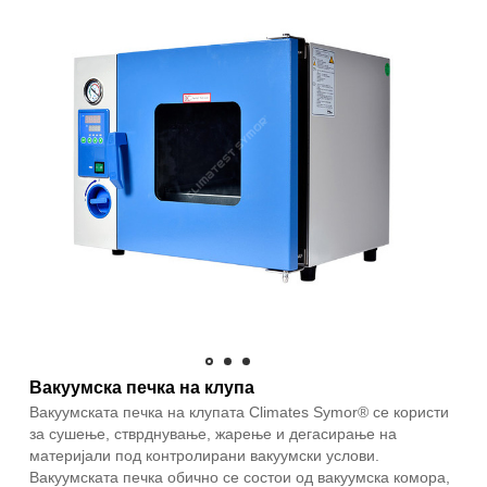
Вакуумска печка на клупа
Вакуумската печка на клупата Climates Symor® се користи
за сушење, стврднување, жарење и дегасирање на
материјали под контролирани вакуумски услови.
Вакуумската печка обично се состои од вакуумска комора,