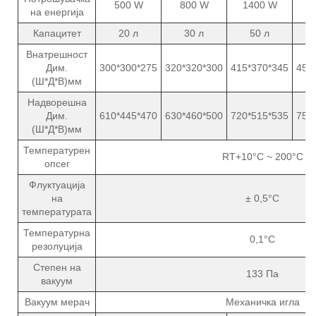
500 W
800 W
1400 W
2
на енергија
Капацитет
20 л
30 л
50 л
Внатрешност
Дим.
300*300*275
320*320*300
415*370*345
450
(Ш*Д*В)мм
Надворешна
Дим.
610*445*470
630*460*500
720*515*535
755
(Ш*Д*В)мм
Температурен
RT+10°C ~ 200°C
опсег
Флуктуација
на
± 0,5°C
температурата
Температурна
0,1°C
резолуција
Степен на
133 Па
вакуум
Вакуум мерач
Механичка игла