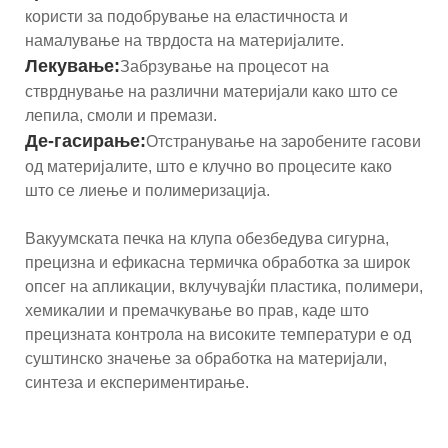
користи за подобрување на еластичноста и
намалување на тврдоста на материјалите.
Лекување:
Забрзување на процесот на
стврднување на различни материјали како што се
лепила, смоли и премази.
Де-гасирање:
Отстранување на заробените гасови
од материјалите, што е клучно во процесите како
што се лиење и полимеризација.
Вакуумската печка на клупа обезбедува сигурна,
прецизна и ефикасна термичка обработка за широк
опсег на апликации, вклучувајќи пластика, полимери,
хемикалии и премачкување во прав, каде што
прецизната контрола на високите температури е од
суштинско значење за обработка на материјали,
синтеза и експериментирање.