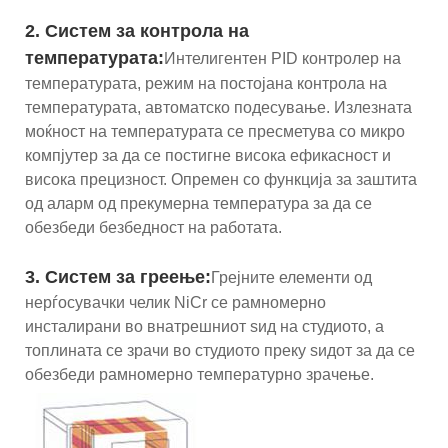
2. Систем за контрола на
температурата:
Интелигентен PID контролер на
температурата, режим на постојана контрола на
температурата, автоматско подесување. Излезната
моќност на температурата се пресметува со микро
компјутер за да се постигне висока ефикасност и
висока прецизност. Опремен со функција за заштита
од аларм од прекумерна температура за да се
обезбеди безбедност на работата.
3. Систем за греење:
Грејните елементи од
нерѓосувачки челик NiCr се рамномерно
инсталирани во внатрешниот ѕид на студиото, а
топлината се зрачи во студиото преку ѕидот за да се
обезбеди рамномерно температурно зрачење.