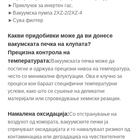
►Приклучок за инертен гас.
►Вакуумска пумпа 2XZ-2/2XZ-4
►Сува филтер
Какви придобивки може да ви донесе
вакумската печка на клупата?
Прецизна контрола на
температурата:
Вакуумската печка може да
постигне и одржува прецизни нивоа на температура,
често со минимални флуктуации. Ова е клучно за
процеси кои бараат специфични температурни
услови, како што се сушење на деликатни
материјали или спроведување хемиски реакции.
Намалена оксидација:
Со отстранување на
воздухот од комората, вакуумските печки ја
спречуваат оксидацијата и го намалуваат ризикот од
контаминација или деградација на чувствителните