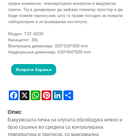
грејни елементи, температурни контроли и вакуумска
пумпа. Тој е дизајниран да зафаќа помалку простор и да
биде повеќе пренослив, што го прави погоден за помали
лаборатории и истражувачки институти.
Модел: TZF-6030
Капацитет: 30L
Внатрешна димензија: 320*320*300 mm
Надворешна димензија: 630*460*500 mm
Испрати барање
Facebook
X
WhatsApp
Pinterest
LinkedIn
Share
Опис
Вакуумската печка на клупата обезбедува нежно и
брзо сушење во средина со контролирана
температура и притисок, со максимална