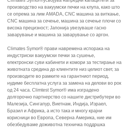
Climates Symor®усвојува напредни капацитети за
производство на вакуумски печки на клупа, како што
се опрема за лим AMADA, CNC машина за виткање,
CNC машина за сечење, машина за сечење плочи со
висока прецизност; Јапонија увезуваше гасно
заварување и машина за заварување со аргон.
Climates Symor® прави навремена испорака на
индустриски вакуумски печки за сушење,
електронски суви кабинети и комори за тестирање на
животната средина до клиентите низ целиот свет, за
производите во рамките на гарантниот период,
нудиме бесплатна услуга за замена на делови во рок
од 24 часа. Climtest Symor® има изградено
долгорочно партнерство со нашите дистрибутери во
Малезија, Сингапур, Виетнам, Индија, Израел,
Бразил и Африка, а исто така и многу крајни
корисници во Европа, Северна Америка, ние им
обезбедуваме доживотна техничка поддршка