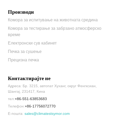
Производи
Комора за испитување на животната средина
Комора за тестирање за забрзано атмосферско
време
Електронски сув кабинет
Печка за сушење
Прецизна печка
Контактирајте не
Адреса: Бр. 3215, автопат Хуханг, округ Фенгксиан,
Шангај, 231417, Кина
тел:
+86-551-63853683
Телефон:
+86-17756072770
Е-пошта:
sales@climatestsymor.com