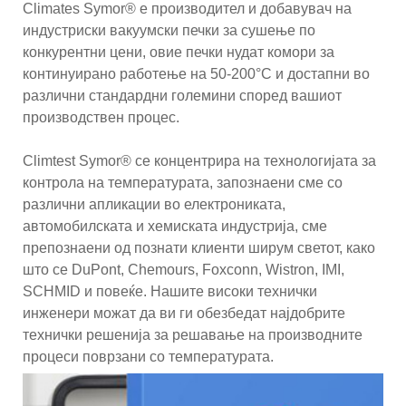
Climates Symor® е производител и добавувач на
индустриски вакуумски печки за сушење по
конкурентни цени, овие печки нудат комори за
континуирано работење на 50-200°C и достапни во
различни стандардни големини според вашиот
производствен процес.
Climtest Symor® се концентрира на технологијата за
контрола на температурата, запознаени сме со
различни апликации во електрониката,
автомобилската и хемиската индустрија, сме
препознаени од познати клиенти ширум светот, како
што се DuPont, Chemours, Foxconn, Wistron, IMI,
SCHMID и повеќе. Нашите високи технички
инженери можат да ви ги обезбедат најдобрите
технички решенија за решавање на производните
процеси поврзани со температурата.