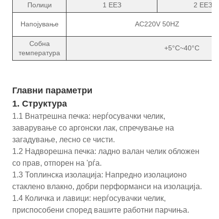
Полици
1 ЕЕЗ
2 ЕЕЗ
Напојување
AC220V 50HZ
Собна
+5°C~40°C
температура
Главни параметри
1. Структура
1.1 Внатрешна печка: нерѓосувачки челик,
заварување со аргонски лак, спречување на
загадување, лесно се чисти.
1.2 Надворешна печка: ладно валан челик обложен
со прав, отпорен на 'рѓа.
1.3 Топлинска изолација: Напредно изолационо
стаклено влакно, добри перформанси на изолација.
1.4 Количка и лавици: нерѓосувачки челик,
приспособени според вашите работни парчиња.