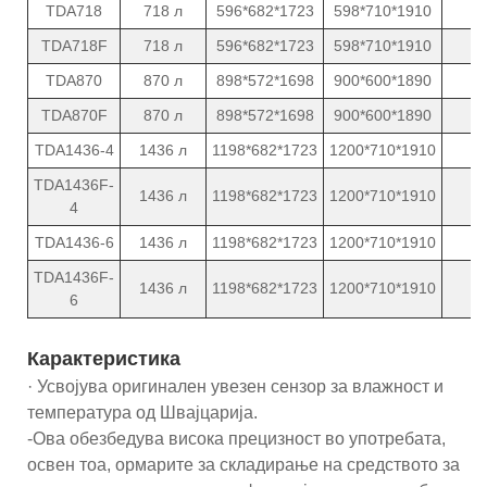
TDA718
718 л
596*682*1723
598*710*1910
1
TDA718F
718 л
596*682*1723
598*710*1910
1
TDA870
870 л
898*572*1698
900*600*1890
1
TDA870F
870 л
898*572*1698
900*600*1890
1
TDA1436-4
1436 л
1198*682*1723
1200*710*1910
2
TDA1436F-
1436 л
1198*682*1723
1200*710*1910
2
4
TDA1436-6
1436 л
1198*682*1723
1200*710*1910
2
TDA1436F-
1436 л
1198*682*1723
1200*710*1910
2
6
Карактеристика
· Усвојува оригинален увезен сензор за влажност и
температура од Швајцарија.
-Ова обезбедува висока прецизност во употребата,
освен тоа, ормарите за складирање на средството за