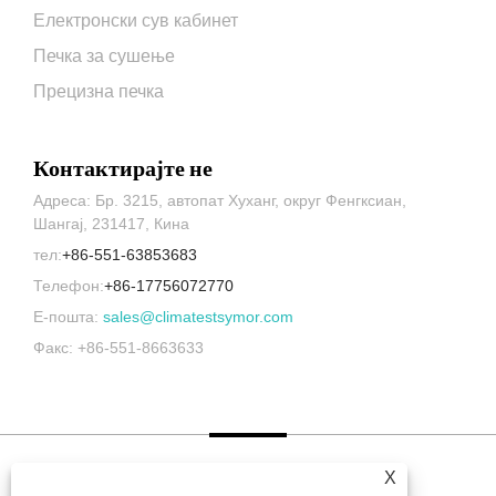
Електронски сув кабинет
Печка за сушење
Прецизна печка
Контактирајте не
Адреса: Бр. 3215, автопат Хуханг, округ Фенгксиан,
Шангај, 231417, Кина
тел:
+86-551-63853683
Телефон:
+86-17756072770
Е-пошта:
sales@climatestsymor.com
Факс: +86-551-8663633
X