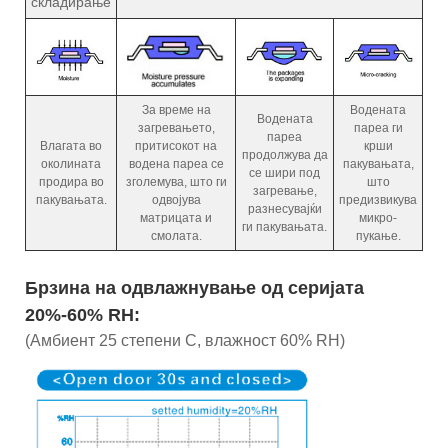
складирање
За време на
Водената
Водената
загревањето,
пареа ги
пареа
Влагата во
притисокот на
крши
продолжува да
околината
водена пареа се
пакувањата,
се шири под
продира во
зголемува, што ги
што
загревање,
пакувањата.
одвојува
предизвикува
разнесувајќи
матрицата и
микро-
ги пакувањата.
смолата.
пукање.
Брзина на одвлажнување од серијата
20%-60% RH:
(Амбиент 25 степени C, влажност 60% RH)