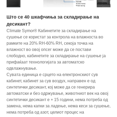
Што се 40 шкафчиња за складирање на
десикант?
Climate Symor® Кабинетите за складирање на
сушење се користат за контрола на влажноста во
рамките на 20% RH-60% RH, секоја точка на
влажност во овој опсег може да се постави
слободно, кабинетите за складирање на сушење ја
прифаќаат технологијата за автоматско
одвлажнување.
Сувата единица е срцето на електронскиот сув
кабинет, кабинет за сув воздух, направен е од
синтетички десикант, кој може да се генерира
автоматски и без одржување, животниот век на овој
синтетички десикант е + 15 години, нема потреба од
замена, нема капки за ладење, нема кеси за сушење,
нема потреба од азот, целиот процес на