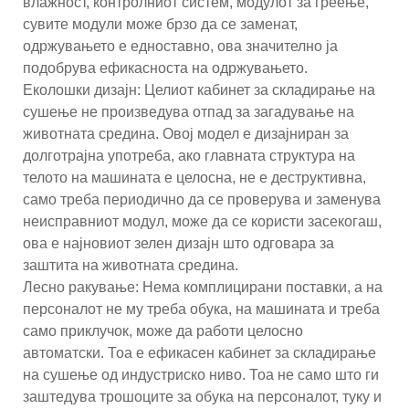
влажност, контролниот систем, модулот за греење,
сувите модули може брзо да се заменат,
одржувањето е едноставно, ова значително ја
подобрува ефикасноста на одржувањето.
Еколошки дизајн: Целиот кабинет за складирање на
сушење не произведува отпад за загадување на
животната средина. Овој модел е дизајниран за
долготрајна употреба, ако главната структура на
телото на машината е целосна, не е деструктивна,
само треба периодично да се проверува и заменува
неисправниот модул, може да се користи засекогаш,
ова е најновиот зелен дизајн што одговара за
заштита на животната средина.
Лесно ракување: Нема комплицирани поставки, а на
персоналот не му треба обука, на машината и треба
само приклучок, може да работи целосно
автоматски. Тоа е ефикасен кабинет за складирање
на сушење од индустриско ниво. Тоа не само што ги
заштедува трошоците за обука на персоналот, туку и