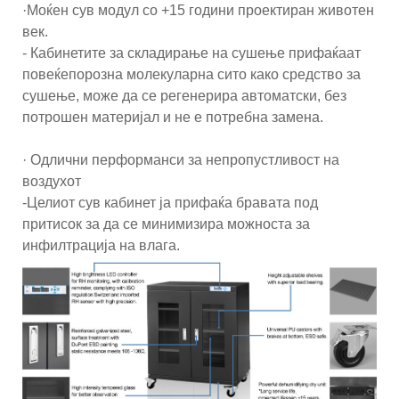
·Моќен сув модул со +15 години проектиран животен
век.
- Кабинетите за складирање на сушење прифаќаат
повеќепорозна молекуларна сито како средство за
сушење, може да се регенерира автоматски, без
потрошен материјал и не е потребна замена.
· Одлични перформанси за непропустливост на
воздухот
-Целиот сув кабинет ја прифаќа бравата под
притисок за да се минимизира можноста за
инфилтрација на влага.