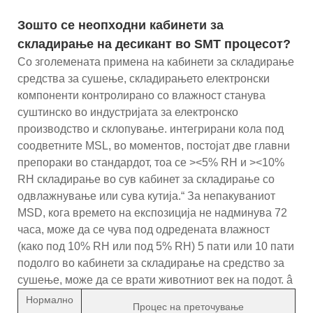
Зошто се неопходни кабинети за
складирање на десикант во SMT процесот?
Со зголемената примена на кабинети за складирање
средства за сушење, складирањето електронски
компоненти контролирано со влажност станува
суштинско во индустријата за електронско
производство и склопување. интегрирани кола под
соодветните MSL, во моментов, постојат две главни
препораки во стандардот, тоа се ><5% RH и ><10%
RH складирање во сув кабинет за складирање со
одвлажнување или сува кутија.“ За непакуваниот
MSD, кога времето на експозиција не надминува 72
часа, може да се чува под одредената влажност
(како под 10% RH или под 5% RH) 5 пати или 10 пати
подолго во кабинети за складирање на средство за
сушење, може да се врати животниот век на подот. â
Нормално
Процес на преточување