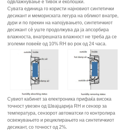
одвлажнување е тивок и еколошки.
Сувата единица го користи најновиот синтетички
десикант и мемориската легура на обликот внатре,
дури и по прекин на напојувањето, синтетичкиот
десикант сè уште продолжува да ја апсорбира
влажноста, внатрешната влажност не треба да се
зголеми повеќе од 10% RH во рок од 24 часа.
Сувиот кабинет за електроника прифаќа висока
точност увезен од Швајцарија RH и сензор за
температура, сензорот автоматски го контролира
освежувањето и рециклирањето на синтетичкиот
десикант, со точност од 2%.