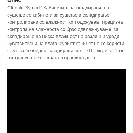
Опис
Climate Symor® Кабинетите за складирање на
сушење се кабинети за сушење и складирање
контролирани со влажност, кои одржуваат прецизна
контрола на влажноста со брзо одвлажнување, за
складирање на ниска влажност на различни уреди
чувствителни на влага, сувиот кабинет не се користи
само за безбедно складирање на ESD, туку и за брзо
отстранување на влага и прашина доказ.