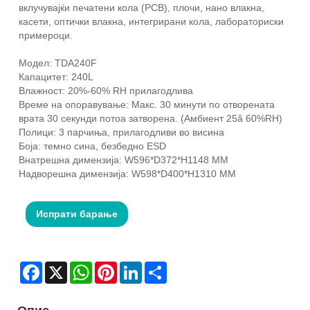
вклучувајќи печатени кола (PCB), плочи, нано влакна,
касети, оптички влакна, интегрирани кола, лабораториски
примероци.
Модел: TDA240F
Капацитет: 240L
Влажност: 20%-60% RH прилагодлива
Време на опоравување: Макс. 30 минути по отворената
врата 30 секунди потоа затворена. (Амбиент 25â 60%RH)
Полици: 3 парчиња, прилагодливи во висина
Боја: темно сина, безбедно ESD
Внатрешна димензија: W596*D372*H1148 MM
Надворешна димензија: W598*D400*H1310 MM
Испрати барање
Facebook
X
WhatsApp
Pinterest
LinkedIn
Share