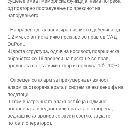
сушење имаат мемориска функција, нема потреба
од повторно поставување по прекинот на
напојувањето.
· Направен од галванизиран челик со дебелина од
1,2 мм, со антистатичко прскање во прав од САД
DuPont.
-Цврста структура, одлична носивост, површинска
обработка со 18 процеси на прскање во прав,
6
8
вредноста на статички отпор исполнува 10
-10
©.
· Опремен со аларм за прекумерна влажност +
аларм за отворена врата и систем за евиденција на
податоци.
-Штом внатрешната влажност ќе ја надмине
поставената вредност или вратата е отворена,
веднаш ќе алармира со звук и светло, за да го
потсети операторот.