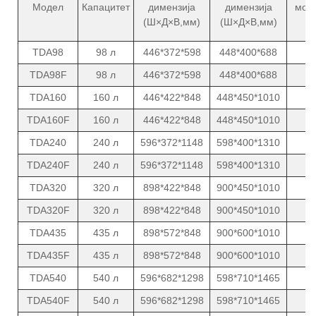
Модел
Капацитет
димензија
димензија
моќн
(Ш×Д×В,мм)
(Ш×Д×В,мм)
(W
TDA98
98 л
446*372*598
448*400*688
8
TDA98F
98 л
446*372*598
448*400*688
8
TDA160
160 л
446*422*848
448*450*1010
1
TDA160F
160 л
446*422*848
448*450*1010
1
TDA240
240 л
596*372*1148
598*400*1310
1
TDA240F
240 л
596*372*1148
598*400*1310
1
TDA320
320 л
898*422*848
900*450*1010
1
TDA320F
320 л
898*422*848
900*450*1010
1
TDA435
435 л
898*572*848
900*600*1010
1
TDA435F
435 л
898*572*848
900*600*1010
1
TDA540
540 л
596*682*1298
598*710*1465
1
TDA540F
540 л
596*682*1298
598*710*1465
1