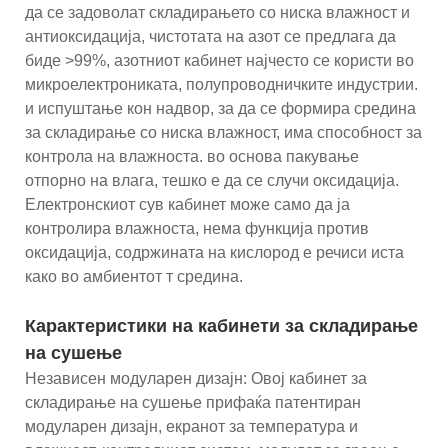
да се задоволат складирањето со ниска влажност и
антиоксидација, чистотата на азот се предлага да
биде >99%, азотниот кабинет најчесто се користи во
микроелектрониката, полупроводничките индустрии.
и испуштање кон надвор, за да се формира средина
за складирање со ниска влажност, има способност за
контрола на влажноста. во основа пакување
отпорно на влага, тешко е да се случи оксидација.
Електронскиот сув кабинет може само да ја
контролира влажноста, нема функција против
оксидација, содржината на кислород е речиси иста
како во амбиентот т средина.
Карактеристики на кабинети за складирање
на сушење
Независен модуларен дизајн: Овој кабинет за
складирање на сушење прифаќа патентиран
модуларен дизајн, екранот за температура и