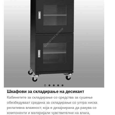
Шкафови за складирање на десикант
Кабинетите за складирање со средства за сушење
обезбедуваат средина за складирање со ултра ниска
релативна влажност, која е дизајнирана да ракува со
компоненти и материјали чувствителни на влага,