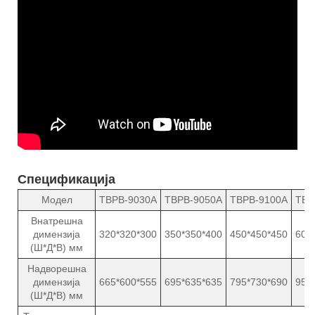
Спецификација
Модел
TBPB-9030A
TBPB-9050A
TBPB-9100A
TBP
Внатрешна
димензија
320*320*300
350*350*400
450*450*450
600
(Ш*Д*В) мм
Надворешна
димензија
665*600*555
695*635*635
795*730*690
950
(Ш*Д*В) мм