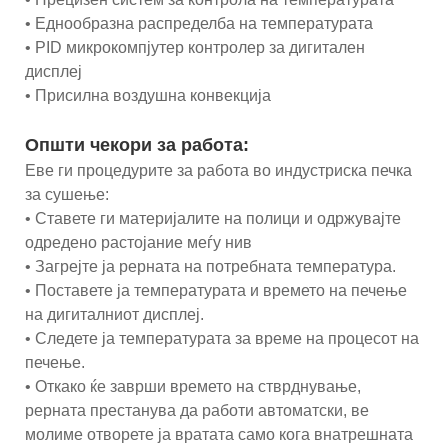
• Еднообразна распределба на температурата
• PID микрокомпјутер контролер за дигитален
дисплеј
• Присилна воздушна конвекција
Општи чекори за работа:
Еве ги процедурите за работа во индустриска печка
за сушење:
• Ставете ги материјалите на полици и одржувајте
одредено растојание меѓу нив
• Загрејте ја рерната на потребната температура.
• Поставете ја температурата и времето на печење
на дигиталниот дисплеј.
• Следете ја температурата за време на процесот на
печење.
• Откако ќе заврши времето на стврднување,
рерната престанува да работи автоматски, ве
молиме отворете ја вратата само кога внатрешната