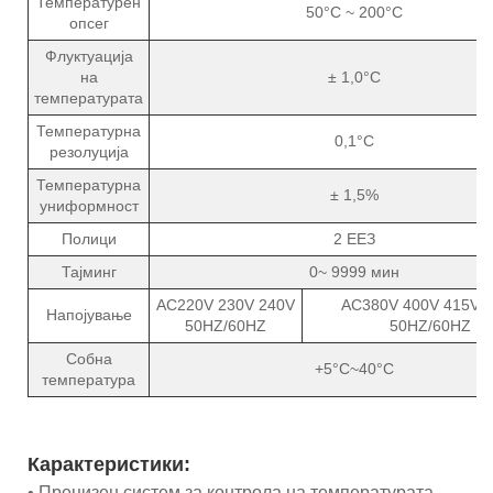
Температурен
50°C ~ 200°C
опсег
Флуктуација
на
± 1,0°C
температурата
Температурна
0,1°C
резолуција
Температурна
± 1,5%
униформност
Полици
2 ЕЕЗ
Тајминг
0~ 9999 мин
AC220V 230V 240V
AC380V 400V 415V 
Напојување
50HZ/60HZ
50HZ/60HZ
Собна
+5°C~40°C
температура
Карактеристики:
• Прецизен систем за контрола на температурата