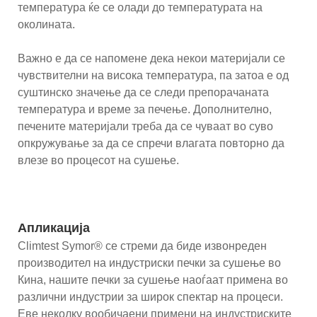
температура ќе се олади до температурата на
околината.
Важно е да се напомене дека некои материјали се
чувствителни на висока температура, па затоа е од
суштинско значење да се следи препорачаната
температура и време за печење. Дополнително,
печените материјали треба да се чуваат во суво
опкружување за да се спречи влагата повторно да
влезе во процесот на сушење.
Апликација
Climtest Symor® се стреми да биде извонреден
производител на индустриски печки за сушење во
Кина, нашите печки за сушење наоѓаат примена во
различни индустрии за широк спектар на процеси.
Еве неколку вообичаени примени на индустриските