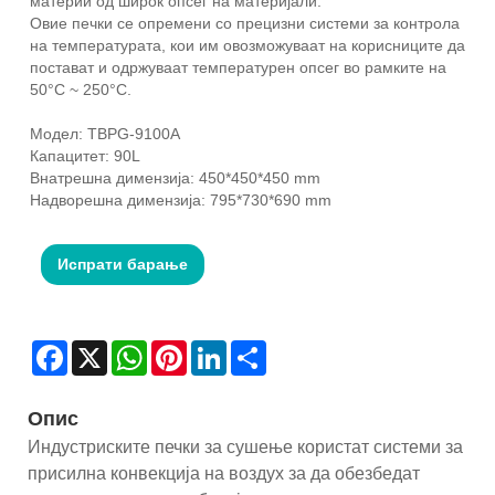
материи од широк опсег на материјали.
Овие печки се опремени со прецизни системи за контрола
на температурата, кои им овозможуваат на корисниците да
постават и одржуваат температурен опсег во рамките на
50°C ~ 250°C.
Модел: TBPG-9100A
Капацитет: 90L
Внатрешна димензија: 450*450*450 mm
Надворешна димензија: 795*730*690 mm
Испрати барање
Facebook
X
WhatsApp
Pinterest
LinkedIn
Share
Опис
Индустриските печки за сушење користат системи за
присилна конвекција на воздух за да обезбедат