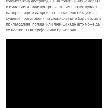
конзистентна дистрибуција на топлина низ комората
и имаат дигитални контроли што им овозможуваат
на корисниците да креираат сопствени циклуси на
сушење прилагодени на специфичните барања, има
прилагодливи полици или лавици каде што може да
се постават материјали или производи.