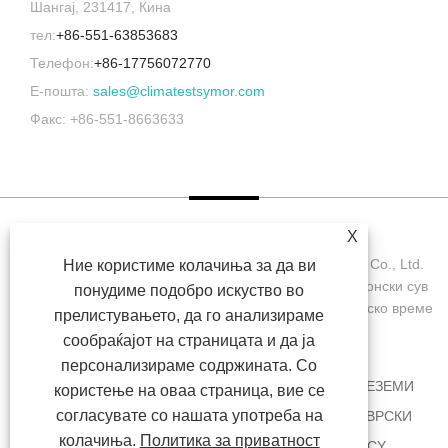
Шангај, 231417, Кина
тел:
+86-551-63853683
Телефон:
+86-17756072770
Е-пошта:
sales@climatestsymor.com
Факс: +86-551-8663633
X
Авторски права © 2022 Symor Instrument Equipment Co., Ltd.
Ние користиме колачиња за да ви
Комора за тестирање на животната средина, електронски сув
понудиме подобро искуство во
кабинет, комора за тестирање за забрзано атмосферско време
прелистувањето, да го анализираме
Сите права се задржани.
сообраќајот на страницата и да ја
персонализираме содржината. Со
ДОМА
ЗА НАС
ПРОИЗВОДИ
ВЕСТИ
ПРЕЗЕМИ
користење на оваа страница, вие се
согласувате со нашата употреба на
ИСПРАТИ БАРАЊЕ
КОНТАКТИРАЈТЕ НЕ
ВРСКИ
колачиња.
Политика за приватност
SITEMAP
RSS
XML
PRIVACY POLICY