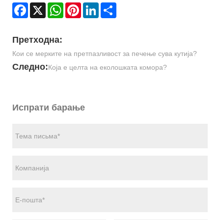
Facebook
X
WhatsApp
Pinterest
LinkedIn
Share
Претходна:
Кои се мерките на претпазливост за печење сува кутија?
Следно:
Која е целта на еколошката комора?
Испрати барање