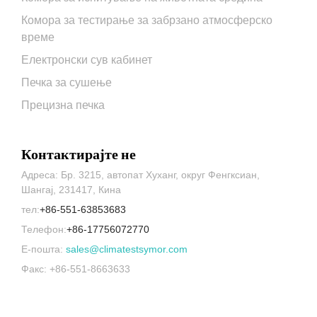
Комора за тестирање за забрзано атмосферско
време
Електронски сув кабинет
Печка за сушење
Прецизна печка
Контактирајте не
Адреса: Бр. 3215, автопат Хуханг, округ Фенгксиан,
Шангај, 231417, Кина
тел:
+86-551-63853683
Телефон:
+86-17756072770
Е-пошта:
sales@climatestsymor.com
Факс: +86-551-8663633