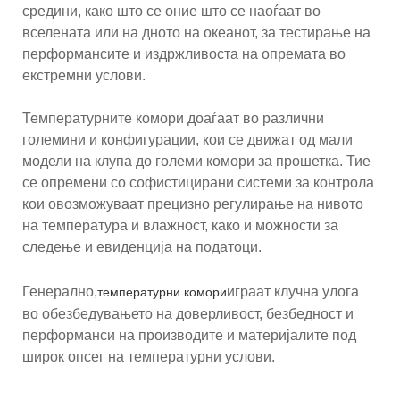
средини, како што се оние што се наоѓаат во
вселената или на дното на океанот, за тестирање на
перформансите и издржливоста на опремата во
екстремни услови.
Температурните комори доаѓаат во различни
големини и конфигурации, кои се движат од мали
модели на клупа до големи комори за прошетка. Тие
се опремени со софистицирани системи за контрола
кои овозможуваат прецизно регулирање на нивото
на температура и влажност, како и можности за
следење и евиденција на податоци.
Генерално,
играат клучна улога
температурни комори
во обезбедувањето на доверливост, безбедност и
перформанси на производите и материјалите под
широк опсег на температурни услови.