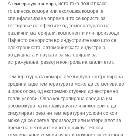
A
, исто така познат како
температурна комора
топлинска комора или еколошка комора, е
специјализирана опрема што се користи за
тестирање на ефектите од температурата на
различни материјали, компоненти или производи.
Најчесто се користи во индустриите како што се
електрониката, автомобилската индустрија,
воздушната и науката за материјали за
истражување, развој и контрола на квалитетот.
Температурната комора обезбедува контролирана
средина каде температурата може да се менува во
широк опсег, од екстремно студени до екстремно
топли услови. Оваа контролирана средина им
овозможува на истражувачите и инженерите да
симулираат реални температурни услови со кои
може да се сретне производот или материјалот за
време на неговиот животен циклус. Некои
температурни комори нудат и можност за контрола