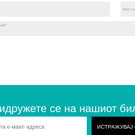
идружете се на нашиот би