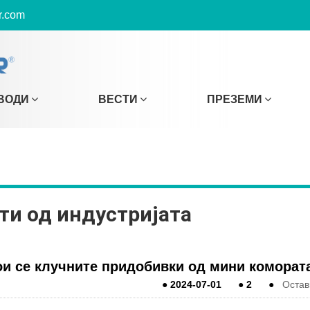
r.com
ВОДИ
ВЕСТИ
ПРЕЗЕМИ
ти од индустријата
ои се клучните придобивки од мини коморат
●
2024-07-01
●
2
●
Остав