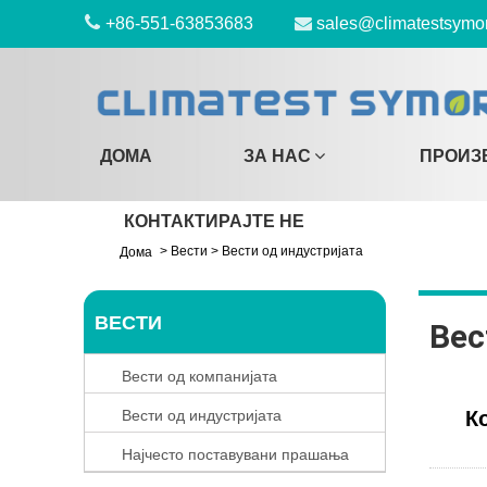
+86-551-63853683
sales@climatestsymo
ДОМА
ЗА НАС
ПРОИЗ
КОНТАКТИРАЈТЕ НЕ
>
Вести
>
Вести од индустријата
Дома
ВЕСТИ
Вес
Вести од компанијата
Вести од индустријата
К
Најчесто поставувани прашања