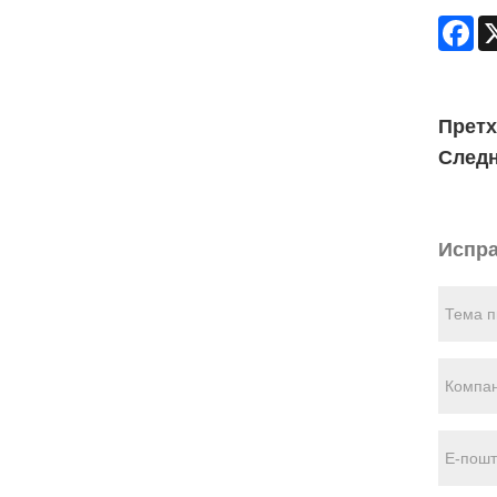
Fa
Претх
Следн
Испра