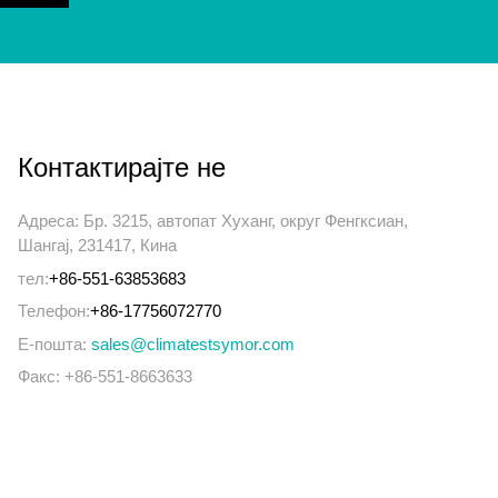
Контактирајте не
Адреса: Бр. 3215, автопат Хуханг, округ Фенгксиан,
Шангај, 231417, Кина
тел:
+86-551-63853683
Телефон:
+86-17756072770
Е-пошта:
sales@climatestsymor.com
Факс: +86-551-8663633