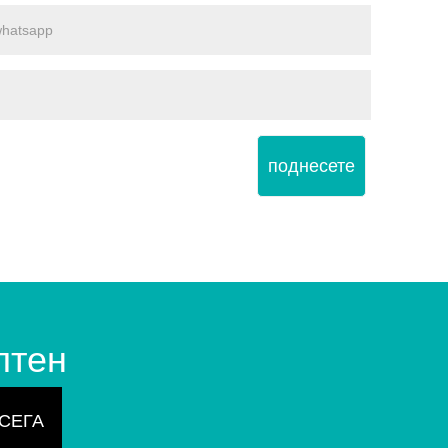
поднесете
лтен