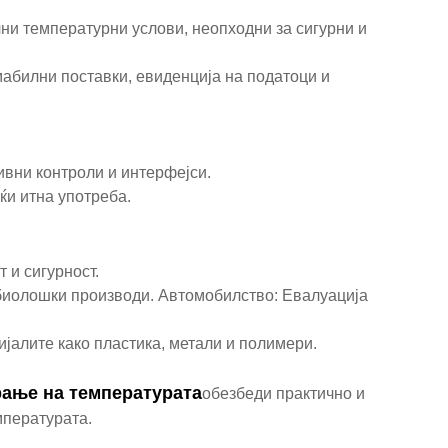
лни температурни услови, неопходни за сигурни и
мабилни поставки, евиденција на податоци и
ивни контроли и интерфејси.
ќи итна употреба.
 и сигурност.
 биолошки производи. Автомобилство: Евалуација
ијалите како пластика, метали и полимери.
рање на температурата
обезбеди практично и
мпературата.