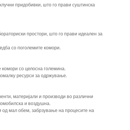
 клучни придобивки, што го прави суштинска
бораториски простори, што го прави идеален за
едба со поголемите комори.
е комори со целосна големина.
помалку ресурси за одржување.
ненти, материјали и производи во различни
томобилска и воздушна.
и од мал обем, забрзување на процесите на