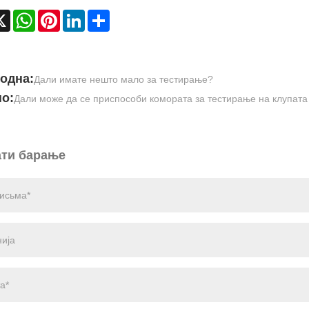
cebook
X
WhatsApp
Pinterest
LinkedIn
Share
одна:
Дали имате нешто мало за тестирање?
о:
Дали може да се приспособи комората за тестирање на клупата
ти барање