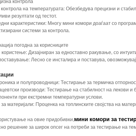
цизна контрола
а контрола на температурата: Обезбедува прецизни и стаби
ливи резултати од тестот.
едни карактеристики: Многу мини комори доаѓаат со програ
тизирани системи за контрола.
рација погодна за корисниците
о користење: Дизајниран за едноставно ракување, со интуит
 поставување: Лесно се инсталира и поставува, овозможувај
кации
троника и полупроводници: Тестирање за термичка отпорност
ацевтски производи: Тестирање на стабилност на лекови и
поненти при екстремни температурни услови.
а за материјали: Проценка на топлинските својства на матер
мини комори за тести
ористување на овие придобивки,
но решение за широк опсег на потреби за тестирање на те