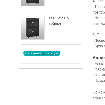
4. Пре
. Точн
повтор
ESD Safe Dry
. Напр
кабинет
автома
5. Опе
. Лесн
. Брзо
Сите нови производи
Апли
. Елек
. Фарм
на ком
. Наук
Со иск
ефикас