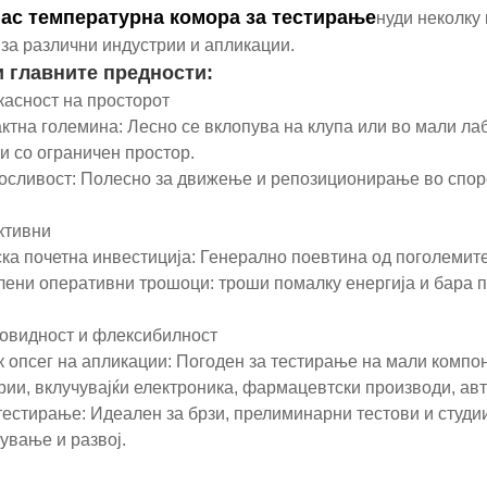
јас температурна комора за тестирање
нуди неколку
 за различни индустрии и апликации.
и главните предности:
касност на просторот
актна големина: Лесно се вклопува на клупа или во мали ла
и со ограничен простор.
осливост: Полесно за движење и репозиционирање во спор
ктивни
ска почетна инвестиција: Генерално поевтина од поголемит
лени оперативни трошоци: троши помалку енергија и бара 
новидност и флексибилност
к опсег на апликации: Погоден за тестирање на мали компо
рии, вклучувајќи електроника, фармацевтски производи, ав
 тестирање: Идеален за брзи, прелиминарни тестови и студи
ување и развој.