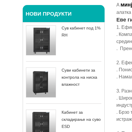
мин
A
алатка
НОВИ ПРОДУКТИ
Еве г
1. Ефи
Сув кабинет под 1%
. Комп
RH
средин
. Прен
2. Ефе
. Пони
Суви кабинети за
. Нама
контрола на ниска
влажност
3. Раз
. Широ
индуст
. Брзо
Кабинет за
истраж
складирање на суво
ESD