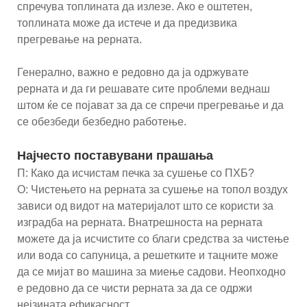
спречува топлината да излезе. Ако е оштетен,
топлината може да истече и да предизвика
прегревање на рерната.
Генерално, важно е редовно да ја одржувате
рерната и да ги решавате сите проблеми веднаш
штом ќе се појават за да се спречи прегревање и да
се обезбеди безбедно работење.
Најчесто поставувани прашања
П: Како да исчистам печка за сушење со ПХБ?
О: Чистењето на рерната за сушење на топол воздух
зависи од видот на материјалот што се користи за
изградба на рерната. Внатрешноста на рерната
можете да ја исчистите со благи средства за чистење
или вода со сапуница, а решетките и тацните може
да се мијат во машина за миење садови. Неопходно
е редовно да се чисти рерната за да се одржи
нејзината ефикасност.