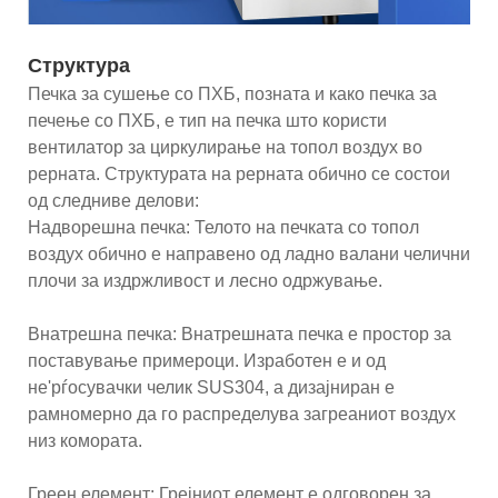
Структура
Печка за сушење со ПХБ, позната и како печка за
печење со ПХБ, е тип на печка што користи
вентилатор за циркулирање на топол воздух во
рерната. Структурата на рерната обично се состои
од следниве делови:
Надворешна печка: Телото на печката со топол
воздух обично е направено од ладно валани челични
плочи за издржливост и лесно одржување.
Внатрешна печка: Внатрешната печка е простор за
поставување примероци. Изработен е и од
не'рѓосувачки челик SUS304, а дизајниран е
рамномерно да го распределува загреаниот воздух
низ комората.
Греен елемент: Грејниот елемент е одговорен за