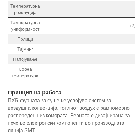
Температурна
резолуција
Температурна
±2,5
униформност
Полици
Тајминг
Напојување
Собна
температура
Принцип на работа
ПХБ-фурната за сушење усвојува систем за
воздушна конвекција, топлиот воздух е рамномерно
распореден низ комората. Рерната е дизајнирана за
печење електронски компоненти во производната
линија SMT.