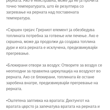
рерната. Ако е неисправна, може да не ја прочита
точно температурата, што ќе резултира со
загревање на рерната над поставената
температура.
•Скршен грејач: Грејниот елемент ја обезбедува
топлината потребна за готвење или печење. Ако е
скршена, може да продолжи да создава топлина
дури и кога рерната е исклучена, предизвикувајќи
прегревање.
•Блокирани отвори за воздух: Отворите за воздух се
неопходни за правилна циркулација на воздухот во
рерната. Ако се блокирани, топлината ќе остане
заробена внатре, предизвикувајќи прегревање на
рерната.
•Оштетена заптивка на вратата: Дихтунгот на
вратата цврсто ја запечатува вратата на рерната и