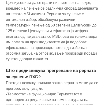
Целзиусови за да се врати нивниот век на подот,
времето на печење се разликува според дебелината
на телото MSL/пакетот. Рерната за сушење е
оптимален избор, обезбедува различни
температурни печење од 50 степени Целзиусови до
125 степени Целзиусови и ефикасно ја исфрла
влагата од пакувањата со MSD, ова во голема мера
им помага на производителите да ја подобрат
ефикасноста на производството и да избегнат
огромна загуба на отповикување производи поради
супстандардни квалитет.
Што предизвикува прегревање на рерната
за сушење ПХБ?
Постојат неколку причини зошто рерната може да се
прегрее, вклучувајќи:
•Термостат не функционира: Термостатот е
одговорен за регулирање на температурата на