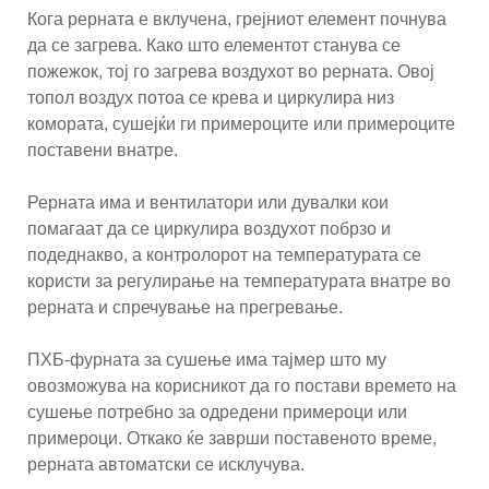
Кога рерната е вклучена, грејниот елемент почнува
да се загрева. Како што елементот станува се
пожежок, тој го загрева воздухот во рерната. Овој
топол воздух потоа се крева и циркулира низ
комората, сушејќи ги примероците или примероците
поставени внатре.
Рерната има и вентилатори или дувалки кои
помагаат да се циркулира воздухот побрзо и
подеднакво, а контролорот на температурата се
користи за регулирање на температурата внатре во
рерната и спречување на прегревање.
ПХБ-фурната за сушење има тајмер што му
овозможува на корисникот да го постави времето на
сушење потребно за одредени примероци или
примероци. Откако ќе заврши поставеното време,
рерната автоматски се исклучува.