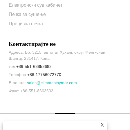
Електронски сув кабинет
Печка за сушење
Прецизна печка
Контактирајте не
Адреса: Бр. 3215, автопат Хуханг, округ Фенгксиан,
Шангај, 231417, Кина
тел:
+86-551-63853683
Телефон:
+86-17756072770
Е-пошта:
sales@climatestsymor.com
Факс: +86-551-8663633
X