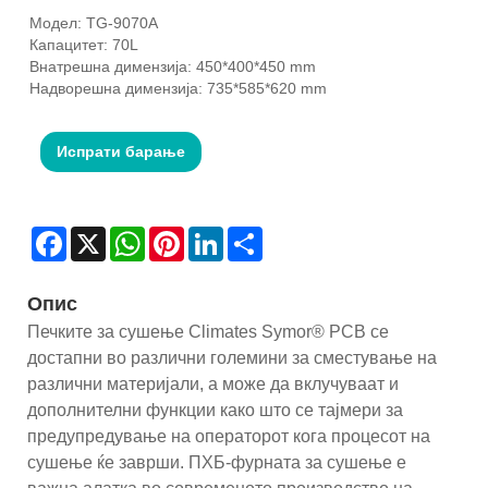
Модел: TG-9070A
Капацитет: 70L
Внатрешна димензија: 450*400*450 mm
Надворешна димензија: 735*585*620 mm
Испрати барање
Facebook
X
WhatsApp
Pinterest
LinkedIn
Share
Опис
Печките за сушење Climates Symor® PCB се
достапни во различни големини за сместување на
различни материјали, а може да вклучуваат и
дополнителни функции како што се тајмери ​​за
предупредување на операторот кога процесот на
сушење ќе заврши. ПХБ-фурната за сушење е