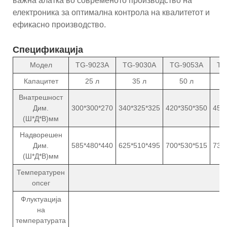
важна алатка во современото производство на
електроника за оптимална контрола на квалитетот и
ефикасно производство.
Спецификација
Модел
TG-9023A
TG-9030A
TG-9053A
TG
Капацитет
25 л
35 л
50 л
Внатрешност
Дим.
300*300*270
340*325*325
420*350*350
450
(Ш*Д*В)мм
Надворешен
Дим.
585*480*440
625*510*495
700*530*515
735
(Ш*Д*В)мм
Температурен
опсег
Флуктуација
на
температурата