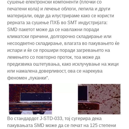
сушење електронски компоненти (плочки со
печатени кола) и лечење облоги, лепила и други
материјали, овде да илустрираме како се користи
рерната за сушење ПХБ во SMT индустријата:
SMD пакетот може да се навлажни поради
климатски причини, долгорочно складирање или
несоодветно складирање, влагата во пакувањето ќе
испари и ќе се прошири поради загревањето на
лемењето со повторно проток, тоа може да
предизвика оштетувања, како исклучување на жици
или намалена доверливост, ова се нарекува
феномен „пуканки“.
Во стандардот J-STD-033, тој сугерира дека
пакувањата SMD може да се печат на 125 степени