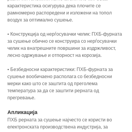
карактеристика осигурува дека плочите се
рамномерно распоредени и изложени на топол
воздух за оптимално сушење.
• Конструкција од нерѓосувачки челик: ПХБ-фурната
за сушење обично се конструира со нерѓосувачки
челик на внатрешните површини за издржливост,
лесно одржување и отпорност на корозија.
• Безбедносни карактеристики: ПХБ-фурната за
сушење вообичаено располага со безбедносни
мерки како што се заштита од преголема
температура за да се заштити рерната од
прегревање.
Апликација
ПХБ рерната за сушење најчесто се користи во
електронската производствена индустрија, за