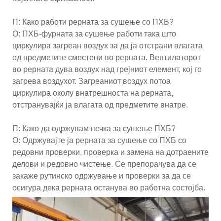
П: Како работи рерната за сушење со ПХБ?
О: ПХБ-фурната за сушење работи така што
циркулира загреан воздух за да ја отстрани влагата
од предметите сместени во рерната. Вентилаторот
во рерната дува воздух над грејниот елемент, кој го
загрева воздухот. Загреаниот воздух потоа
циркулира околу внатрешноста на рерната,
отстранувајќи ја влагата од предметите внатре.
П: Како да одржувам печка за сушење ПХБ?
О: Одржувајте ја рерната за сушење со ПХБ со
редовни проверки, проверка и замена на дотраените
делови и редовно чистење. Се препорачува да се
закаже рутинско одржување и проверки за да се
осигура дека рерната останува во работна состојба.