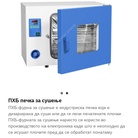
ПХБ печка за сушење
ПХБ-фурна за сушење е индустриска печка која е
дизајнирана да суши или да ги лечи печатените плочки.
ПХБ-фурната за сушење најчесто се користи во
производството на електроника каде што е неопходно да
се исушат плочите пред да се обработат понатаму.