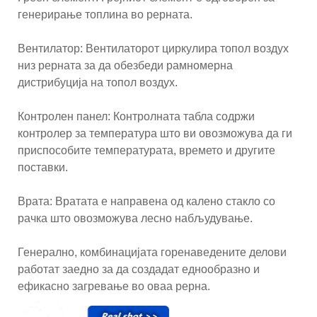
генерирање топлина во рерната.
Вентилатор: Вентилаторот циркулира топол воздух
низ рерната за да обезбеди рамномерна
дистрибуција на топол воздух.
Контролен панел: Контролната табла содржи
контролер за температура што ви овозможува да ги
приспособите температурата, времето и другите
поставки.
Врата: Вратата е направена од калено стакло со
рачка што овозможува лесно набљудување.
Генерално, комбинацијата горенаведените делови
работат заедно за да создадат еднообразно и
ефикасно загревање во оваа рерна.