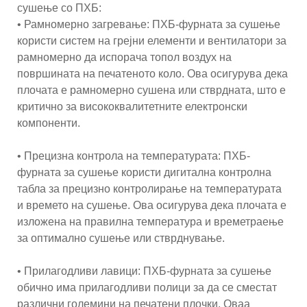
сушење со ПХБ:
• Рамномерно загревање: ПХБ-фурната за сушење
користи систем на грејни елементи и вентилатори за
рамномерно да испорача топол воздух на
површината на печатеното коло. Ова осигурува дека
плочата е рамномерно сушена или стврдната, што е
критично за висококвалитетните електронски
компоненти.
• Прецизна контрола на температурата: ПХБ-
фурната за сушење користи дигитална контролна
табла за прецизно контролирање на температурата
и времето на сушење. Ова осигурува дека плочата е
изложена на правилна температура и времетраење
за оптимално сушење или стврднување.
• Прилагодливи лавици: ПХБ-фурната за сушење
обично има прилагодливи полици за да се сместат
различни големини на печатени плочки. Оваа