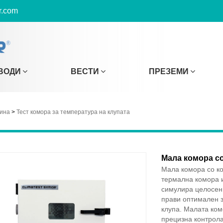
r.com
ВОДИ
ВЕСТИ
ПРЕЗЕМИ
дина
>
Тест комора за температура на клупата
Мала комора с
Мала комора со ко
термална комора и
симулира целосен 
прави оптимален з
клупа. Малата ком
прецизна контрола