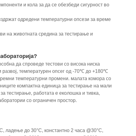
мпоненти и кола за да се обезбеди сигурност во
издржат одредени температурни опсези за време
ви на животната средина за тестирање и
лабораторија?
собна да спроведе тестови со висока ниска
 развој, температурен опсег од -70℃ до +180℃
тремни температурни промени. малата комора со
сниците компактна единица за тестирање на мали
за тестирање, работата е еколошка и тивка,
аборатории со ограничен простор.
C, ладење до 30°C, константно 2 часа @30°C,