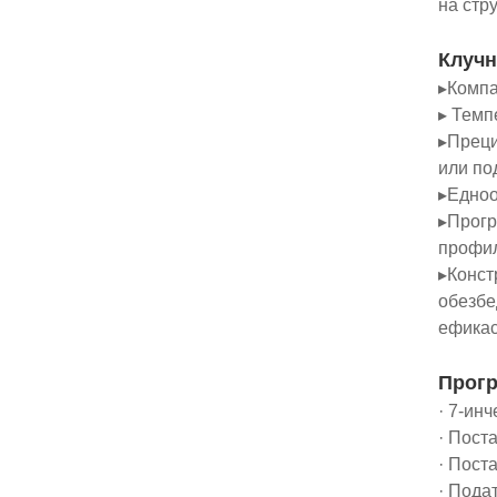
на стр
Клучн
▸Компа
▸ Темп
▸Преци
или по
▸Едноо
▸Прогр
профил
▸Конст
обезбе
ефикас
Прогр
· 7-ин
· Пост
· Пост
· Пода