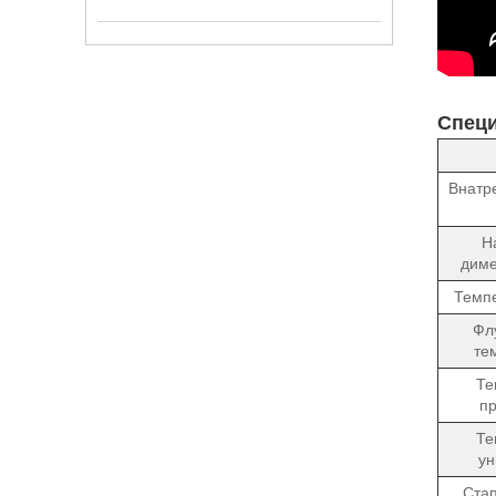
Специ
Внатр
Н
диме
Темпе
Фл
те
Те
пр
Те
у
Стап