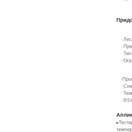
Прид
· Ле
· Пр
· Ти
· Ог
·Про
· Сн
· Те
· RS
Аплик
▸Тести
темпер