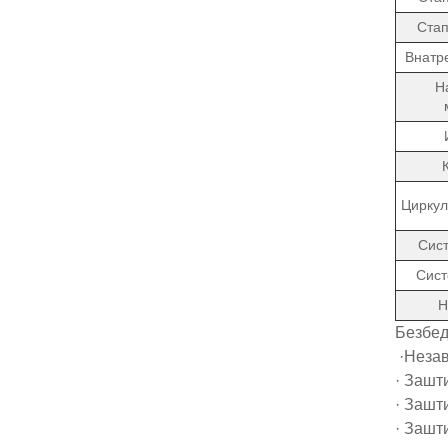
Стап
Внатр
Н
Циркул
Сист
Сист
Н
Безбед
·Незав
· Зашт
· Зашт
· Зашт