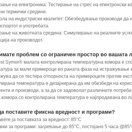
рање на електроника: Тестирање на стрес на електронски ко
ни термички средини.
ола на индустриски квалитет: Обезбедување производи да 
нспортот и употребата.
рање на животната средина: Симулирање на реалните усло
ција на производот.
имате проблем со ограничен простор во вашата 
est Symor® малата контролирана температурна комора е спо
атура за мали примероци во раната фаза на истражување и
жува да се тестира отпорноста на примероците против екс
лирана температура е дизајнирана да им обезбеди на кори
енти и производи, а за да се задоволат различните потреби 
 комора со контролирана температура е најпродавана во л
да поставите фиксна вредност и програми?
вете ја поставката за вредност: 85°C
вки за програми: загревање до 85°C, постојано 5 часа @85°