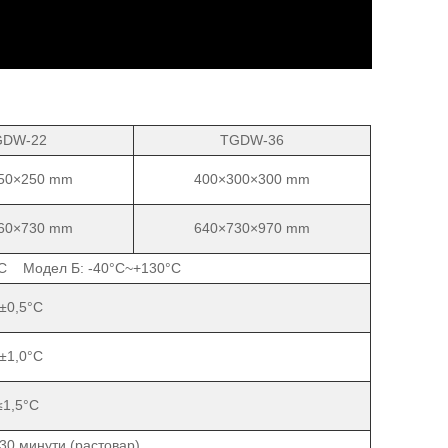
GDW-22
TGDW-36
50×250 mm
400×300×300 mm
60×730 mm
640×730×970 mm
°C Модел Б: -40°C~+130°C
±0,5°C
±1,0°C
≤1,5°C
 минути (растовар)