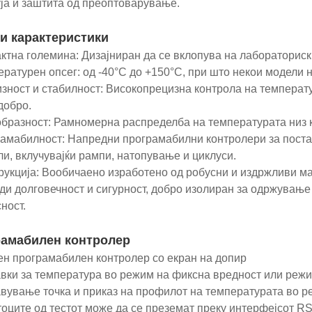
уја и заштита од преоптоварување.
и карактеристики
ктна големина: Дизајниран да се вклопува на лабораториск
ературен опсег: од -40°C до +150°C, при што некои модели 
зност и стабилност: Високопрецизна контрола на температу
добро.
бразност: Рамномерна распределба на температурата низ 
амабилност: Напредни програмабилни контролери за пост
и, вклучувајќи рампи, натопување и циклуси.
рукција: Вообичаено изработено од робусни и издржливи мат
ди долговечност и сигурност, добро изолиран за одржување
ност.
амабилен контролер
чен програмабилен контролер со екран на допир
авки за температура во режим на фиксна вредност или реж
авување точка и приказ на профилот на температурата во 
тоците од тестот може да се преземат преку интерфејсот R