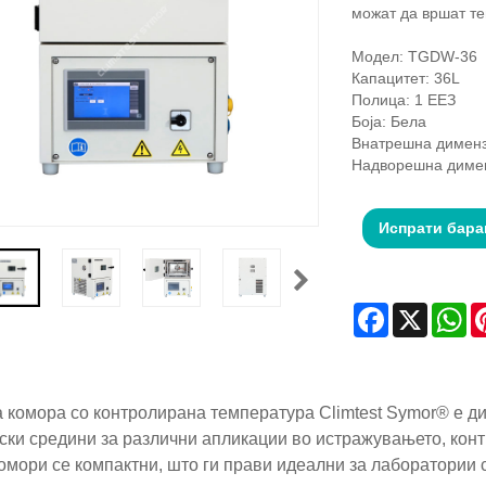
можат да вршат те
Модел: TGDW-36
Капацитет: 36L
Полица: 1 ЕЕЗ
Боја: Бела
Внатрешна дименз
Надворешна димен
Испрати бар
Facebook
X
Wh
 комора со контролирана температура Climtest Symor® е ди
ски средини за различни апликации во истражувањето, конт
омори се компактни, што ги прави идеални за лаборатории с