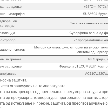
ка на ладење
+25℃～-40℃≤45
ешен материјал
SUS#304 брусен
адворешен
Засилена челична плоч
материјал
Изолација
Суперфина волна од фи
Контролор
7“ програмабилен ко
Мотори со низок шум, отпорни на високи тем
ационен систем
листови од нерѓосу
ем за греење
NiCr грејач,
ем за ладење
Франција „TECUMSEH“ Компре
апојување
AC110V/220V
носна заштита:
исен ограничувач на температурата
ита на компресорот од прегревање, прекумерна струја и пр
ита од прекумерна температура, прегревање на вентилаторот
ита од истекување и прекин, заштита од преоптоварување с