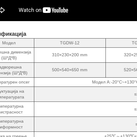
фикација
Модел
TGDW-12
T
ешна димензија
310×230×200 mm
320×2
(Ш*Д*В)
адворешна
500×540×650 mm
520×5
нзија (Ш*Д*В)
ратурен опсег
Модел А:-20°C~+130
уктуација на
≤
мпературата
мпературна
≤
истрасност
мпературна
ниформност
ка на греење
+25℃～+130℃≤30