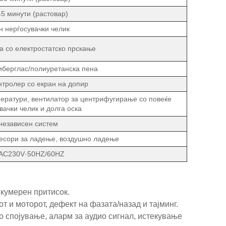
 минути (растовар)
 нерѓосувачки челик
а со електростатско прскање
берглас/полиуретанска пена
нтролер со екран на допир
ператури, вентилатор за центрифугирање со повеќе
вачки челик и долга оска
 независен систем
сори за ладење, воздушно ладење
/AC230V·50HZ/60HZ
екумерен притисок.
 и моторот, дефект на фазата/назад и тајминг.
о спојување, аларм за аудио сигнал, истекување