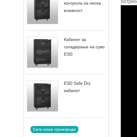
потреб
контрола на ниска
влажност
Кабинет за
складирање на суво
ESD
ESD Safe Dry
кабинет
Сите нови производи