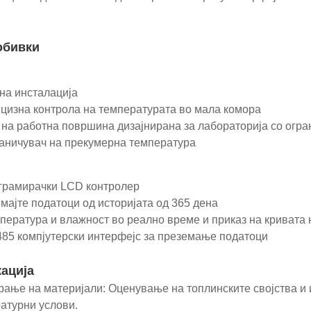
обивки
сна инсталација
ецизна контрола на температурата во мала комора
п на работна површина дизајнирана за лабораторија со огра
раничувач на прекумерна температура
грамирачки LCD контролер
имајте податоци од историјата од 365 дена
мпература и влажност во реално време и приказ на кривата 
485 компјутерски интерфејс за преземање податоци
ација
рање на материјали: Оценување на топлинските својства и
атурни услови.