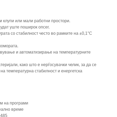
и клупи или мали работни простори.
нудат уште поширок опсег.
рата со стабилност често во рамките на ±0,1°C
комората.
авување и автоматизирање на температурните
еријали, како што е нерѓосувачки челик, за да се
 на температурна стабилност и енергетска
им на програми
реално време
S485