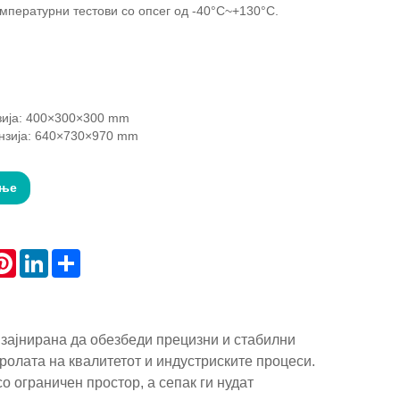
мпературни тестови со опсег од -40°C~+130°C.
ија: 400×300×300 mm
зија: 640×730×970 mm
ање
atsApp
Pinterest
LinkedIn
Share
зајнирана да обезбеди прецизни и стабилни
ролата на квалитетот и индустриските процеси.
о ограничен простор, а сепак ги нудат