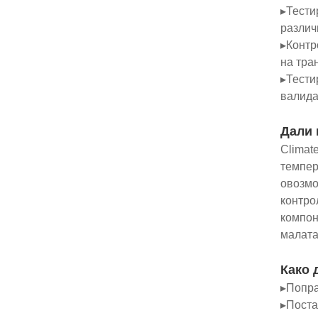
▸Тести
различ
▸Контр
на тра
▸Тести
валида
Дали 
Climat
темпер
овозмо
контро
компон
малата
Како 
▸Попра
▸Поста