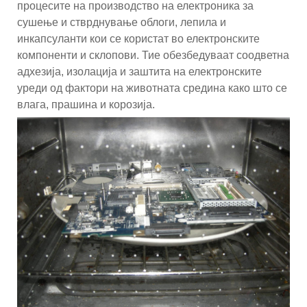
процесите на производство на електроника за
сушење и стврднување облоги, лепила и
инкапсуланти кои се користат во електронските
компоненти и склопови. Тие обезбедуваат соодветна
адхезија, изолација и заштита на електронските
уреди од фактори на животната средина како што се
влага, прашина и корозија.