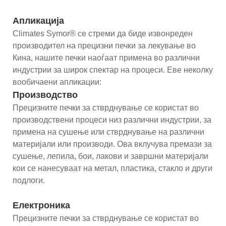
Апликација
Climates Symor® се стреми да биде извонреден
производител на прецизни печки за лекување во
Кина, нашите печки наоѓаат примена во различни
индустрии за широк спектар на процеси. Еве неколку
вообичаени апликации:
Производство
Прецизните печки за стврднување се користат во
производствени процеси низ различни индустрии, за
примена на сушење или стврднување на различни
материјали или производи. Ова вклучува премази за
сушење, лепила, бои, лакови и завршни материјали
кои се нанесуваат на метал, пластика, стакло и други
подлоги.
Електроника
Прецизните печки за стврднување се користат во