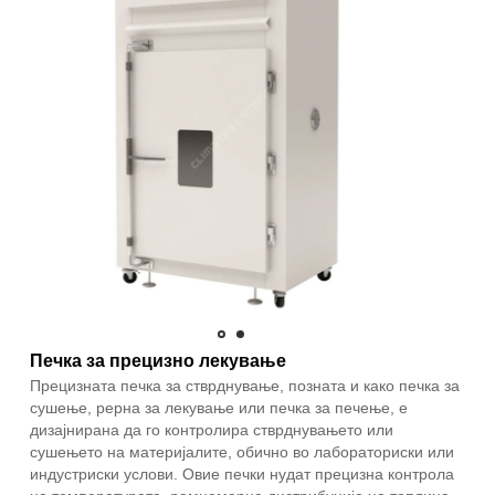
Печка за прецизно лекување
Прецизната печка за стврднување, позната и како печка за
сушење, рерна за лекување или печка за печење, е
дизајнирана да го контролира стврднувањето или
сушењето на материјалите, обично во лабораториски или
индустриски услови. Овие печки нудат прецизна контрола