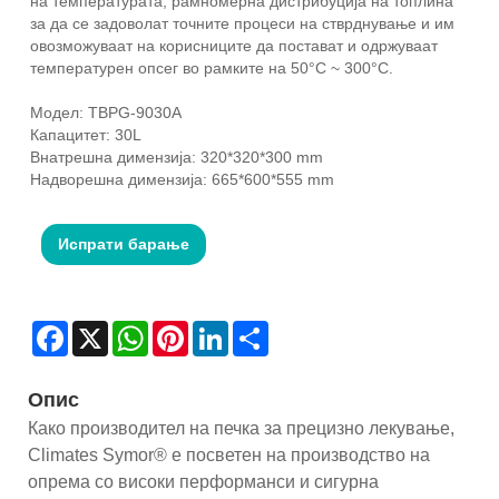
на температурата, рамномерна дистрибуција на топлина
за да се задоволат точните процеси на стврднување и им
овозможуваат на корисниците да постават и одржуваат
температурен опсег во рамките на 50°C ~ 300°C.
Модел: TBPG-9030A
Капацитет: 30L
Внатрешна димензија: 320*320*300 mm
Надворешна димензија: 665*600*555 mm
Испрати барање
Facebook
X
WhatsApp
Pinterest
LinkedIn
Share
Опис
Како производител на печка за прецизно лекување,
Climates Symor® е посветен на производство на
опрема со високи перформанси и сигурна