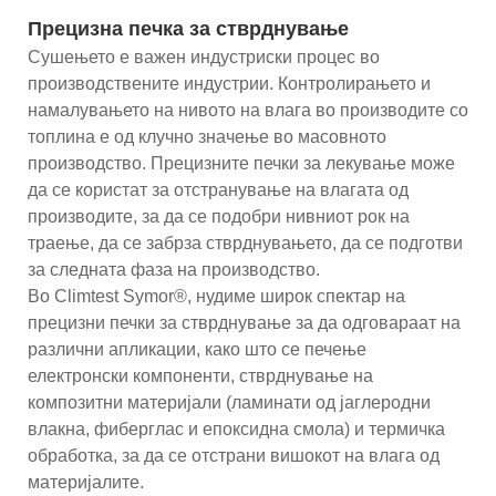
Прецизна печка за стврднување
Сушењето е важен индустриски процес во
производствените индустрии. Контролирањето и
намалувањето на нивото на влага во производите со
топлина е од клучно значење во масовното
производство. Прецизните печки за лекување може
да се користат за отстранување на влагата од
производите, за да се подобри нивниот рок на
траење, да се забрза стврднувањето, да се подготви
за следната фаза на производство.
Во Climtest Symor®, нудиме широк спектар на
прецизни печки за стврднување за да одговараат на
различни апликации, како што се печење
електронски компоненти, стврднување на
композитни материјали (ламинати од јаглеродни
влакна, фиберглас и епоксидна смола) и термичка
обработка, за да се отстрани вишокот на влага од
материјалите.