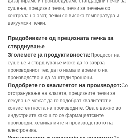
дизајнираме и произведуваме стандардни печки за
сушење, прецизни печки, печки за печење со
контрола на азот, печки со висока температура и
вакуумски печки.
Придобивките од прецизната печка за
стврднување
Зголемете ја продуктивноста:
Процесот на
сушење и стврднување може да го забрза
производниот тек, да го намали времето на
производство и да заштеди трошоци.
Подобрете го квалитетот на производот:
Со
отстранување на влагата, прецизните печки за
лекување можат да го подобрат квалитетот и
конзистентноста на производите. Ова е важно во
индустриите како што се фармацевтските
производи, хемикалиите и производството на
електроника.
Усогласеност и гаранција за квалитет: