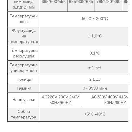
димензија
665*600*555
695*635*635
795*730*690
950
(Ш*Д*В) мм
Температурен
50°C ~ 200°C
опсег
Флуктуација
на
± 1,0°C
температурата
Температурна
0,1°C
резолуција
Температурна
± 1,5%
униформност
Полици
2 ЕЕЗ
Тајминг
0~ 9999 мин
AC220V 230V 240V
AC380V 400V 415V 
Напојување
50HZ/60HZ
50HZ/60HZ
Собна
+5°C~40°C
температура