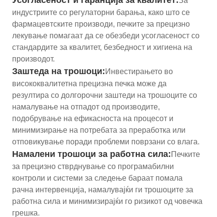
За
индустриите со регулаторни барања, како што се
фармацевтските производи, печките за прецизно
лекување помагаат да се обезбеди усогласеност со
стандардите за квалитет, безбедност и хигиена на
производот.
Заштеда на трошоци:
Инвестирањето во
висококвалитетна прецизна печка може да
резултира со долгорочни заштеди на трошоците со
намалување на отпадот од производите,
подобрување на ефикасноста на процесот и
минимизирање на потребата за преработка или
отповикување поради проблеми поврзани со влага.
Намалени трошоци за работна сила:
Печките
за прецизно стврднување со програмабилни
контроли и системи за следење бараат помала
рачна интервенција, намалувајќи ги трошоците за
работна сила и минимизирајќи го ризикот од човечка
грешка.