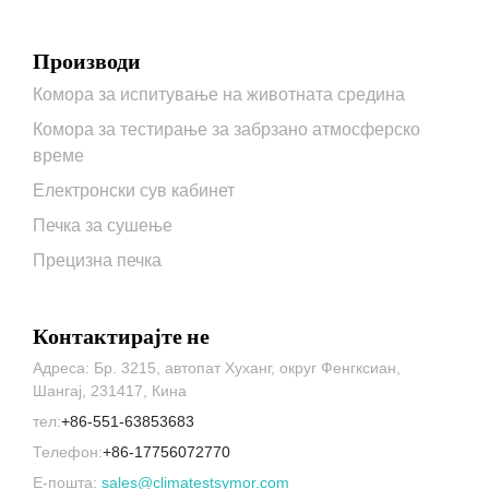
Производи
Комора за испитување на животната средина
Комора за тестирање за забрзано атмосферско
време
Електронски сув кабинет
Печка за сушење
Прецизна печка
Контактирајте не
Адреса: Бр. 3215, автопат Хуханг, округ Фенгксиан,
Шангај, 231417, Кина
тел:
+86-551-63853683
Телефон:
+86-17756072770
Е-пошта:
sales@climatestsymor.com