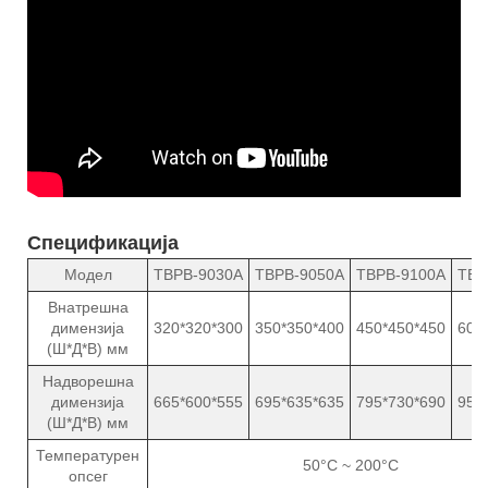
Спецификација
Модел
TBPB-9030A
TBPB-9050A
TBPB-9100A
TBP
Внатрешна
димензија
320*320*300
350*350*400
450*450*450
600
(Ш*Д*В) мм
Надворешна
димензија
665*600*555
695*635*635
795*730*690
950
(Ш*Д*В) мм
Температурен
50°C ~ 200°C
опсег