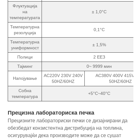
Флуктуација
на
± 1,0°C
температурата
Температурна
0,1°C
резолуција
Температурна
± 1,5%
униформност
Полици
2 ЕЕЗ
Тајминг
0~ 9999 мин
AC220V 230V 240V
AC380V 400V 415V 
Напојување
50HZ/60HZ
50HZ/60HZ
Собна
+5°C~40°C
температура
Прецизна лабораториска печка
Прецизните лабораториски печки се дизајнирани да
обезбедат конзистентна дистрибуција на топлина,
осигурувајќи дека производите може да се сушат