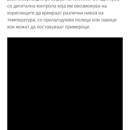
со дигитална контрола која им овозможува на
корисниците да креираат различни нивоа на
температура, со прилагодливи полици или лавици
кои можат да поставуваат примероци.