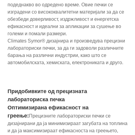
подеднакво во одредено време. Овие печки се
изградени со висококвалитетни материјали за да се
обезбеди доверливост, издржливост и енергетска
ефикасност и идеални за апликации за сушење во
големи и помали размери.
Climates Symor® дизајнира и произведува прецизни
лабораториски печки, за да ги задоволи различните
барања на различни индустрии, како што се
автомобилската, хемиската, електрониката и друго.
Придобивките од прецизната
лабораториска печка
Оптимизирана ефикасност на
греење:
Прецизните лабораториски печки се
дизајнирани да ја минимизираат загубата на топлина
и да ја максимизираат ефикасноста на греењето,