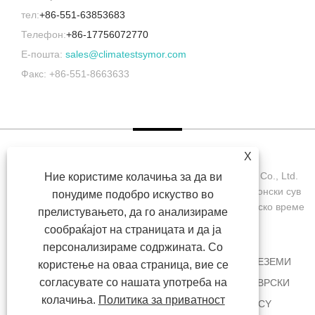
тел:
+86-551-63853683
Телефон:
+86-17756072770
Е-пошта:
sales@climatestsymor.com
Факс: +86-551-8663633
X
Авторски права © 2022 Symor Instrument Equipment Co., Ltd.
Ние користиме колачиња за да ви
Комора за тестирање на животната средина, електронски сув
понудиме подобро искуство во
кабинет, комора за тестирање за забрзано атмосферско време
прелистувањето, да го анализираме
Сите права се задржани.
сообраќајот на страницата и да ја
персонализираме содржината. Со
ДОМА
ЗА НАС
ПРОИЗВОДИ
ВЕСТИ
ПРЕЗЕМИ
користење на оваа страница, вие се
согласувате со нашата употреба на
ИСПРАТИ БАРАЊЕ
КОНТАКТИРАЈТЕ НЕ
ВРСКИ
колачиња.
Политика за приватност
SITEMAP
RSS
XML
PRIVACY POLICY