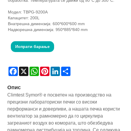
обработка. Температурата се движи од 50°C до 300°C.
Модел: TBPG-9200A
Капацитет: 200L
Внатрешна димензија: 600*600*600 mm
Надворешна димензија: 950*885*840 mm
Испрати барање
Facebook
X
WhatsApp
Pinterest
LinkedIn
Share
Опис
Climtest Symor® е посветен на производство на
прецизни лабораториски печки со високи
перформанси и доверливи, а нашата печка користи
вентилатор за рамномерно да го циркулира
загреаниот воздух во комората, што обезбедува
рамномерна дистрибуција на топлина. Се одликува