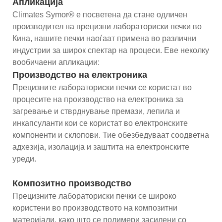
Апликација
Climates Symor® е посветена да стане одличен
производител на прецизни лабораториски печки во
Кина, нашите печки наоѓаат примена во различни
индустрии за широк спектар на процеси. Еве неколку
вообичаени апликации:
Производство на електроника
Прецизните лабораториски печки се користат во
процесите на производство на електроника за
загревање и стврднување премази, лепила и
инкапсуланти кои се користат во електронските
компоненти и склопови. Тие обезбедуваат соодветна
адхезија, изолација и заштита на електронските
уреди.
Композитно производство
Прецизните лабораториски печки се широко
користени во производството на композитни
материјали, како што се полимери засилени со