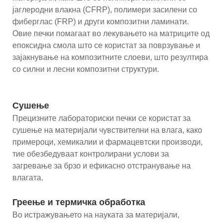
јаглеродни влакна (CFRP), полимери засилени со
фиберглас (FRP) и други композитни ламинати.
Овие печки помагаат во лекувањето на матриците од
епоксидна смола што се користат за поврзување и
зајакнување на композитните слоеви, што резултира
со силни и лесни композитни структури.
Сушење
Прецизните лабораториски печки се користат за
сушење на материјали чувствителни на влага, како
примероци, хемикалии и фармацевтски производи,
тие обезбедуваат контролирани услови за
загревање за брзо и ефикасно отстранување на
влагата.
Греење и термичка обработка
Во истражувањето на науката за материјали,