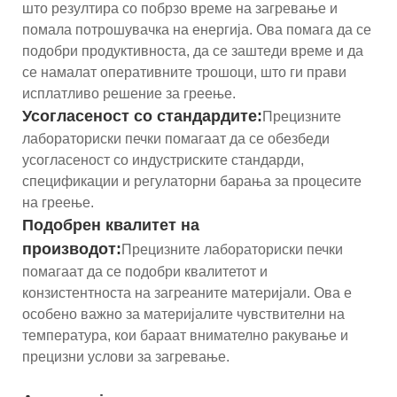
што резултира со побрзо време на загревање и
помала потрошувачка на енергија. Ова помага да се
подобри продуктивноста, да се заштеди време и да
се намалат оперативните трошоци, што ги прави
исплатливо решение за греење.
Усогласеност со стандардите:
Прецизните
лабораториски печки помагаат да се обезбеди
усогласеност со индустриските стандарди,
спецификации и регулаторни барања за процесите
на греење.
Подобрен квалитет на
производот:
Прецизните лабораториски печки
помагаат да се подобри квалитетот и
конзистентноста на загреаните материјали. Ова е
особено важно за материјалите чувствителни на
температура, кои бараат внимателно ракување и
прецизни услови за загревање.