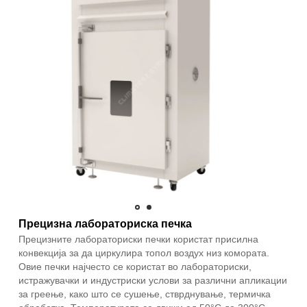
Прецизна лабораториска печка
Прецизните лабораториски печки користат присилна
конвекција за да циркулира топол воздух низ комората.
Овие печки најчесто се користат во лабораториски,
истражувачки и индустриски услови за различни апликации
за греење, како што се сушење, стврднување, термичка