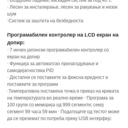
· Воздушно ладење, каскаден систем за под 40℃
· Лесен за инсталирање, лесен за ракување и низок
шум
·Систем за заштита на безбедноста
Програмабилен контролер на LCD екран на
допир:
· 7 инчен јапонски програмабилен контролер со
екран на допир
· Функција за автоматско прилагодување и
самодијагностика PID
· Достапни се поставките за фиксна вредност и
поставките за програми
·Температивна поставена точка и приказ на кривата
на температурата во реално време · Програма за
100 групи со меморија од 999 сегменти; секој
сегмент 99 часа 59 мин · Податоците од тестот може
да се преземат по потреба преку USB интерфејс