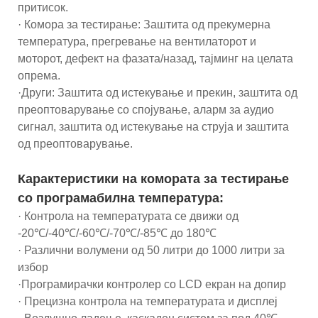
притисок.
· Комора за тестирање: Заштита од прекумерна
температура, прегревање на вентилаторот и
моторот, дефект на фазата/назад, тајминг на целата
опрема.
·Други: Заштита од истекување и прекин, заштита од
преоптоварување со спојување, аларм за аудио
сигнал, заштита од истекување на струја и заштита
од преоптоварување.
Карактеристики на комората за тестирање
со програмабилна температура:
· Контрола на температурата се движи од
-20℃/-40℃/-60℃/-70℃/-85℃ до 180℃
· Различни волумени од 50 литри до 1000 литри за
избор
·Програмирачки контролер со LCD екран на допир
· Прецизна контрола на температурата и дисплеј