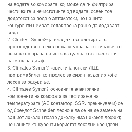
на водата во комората, кој може да ги филтрира
честичките и нечистотиите од водата, освен тоа,
додатокот за вода е автоматски, но нашите
конкуренти немаат, сепак треба рачно да додаваат
вода.
2. Climtest Symor® ја владее технологијата за
производство на еколошка комора за тестирање, со
независни права на интелектуална сопственост и
патенти за дизајн.
3. Climates Symor® користи јапонски ЛЦД
програмабилен контролер за екран на допир кој е
лесен за ракување.
4. Climates Symor® основните електрични
компоненти на комората за тестирање на
температурата (AC контактор, SSR, прекинувачи) се
од брендот Schneider, лесно е да се најде замена на
вашиот локален пазар доколку има некаков дефект,
но нашите конкуренти користат локални брендови.