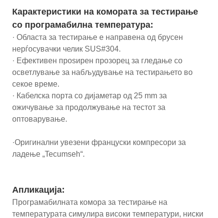
Карактеристики на комората за тестирање
со програмабилна температура:
· Областа за тестирање е направена од брусен
нерѓосувачки челик SUS#304.
· Ефективен проѕирен прозорец за гледање со
осветлување за набљудување на тестирањето во
секое време.
· Кабелска порта со дијаметар од 25 mm за
ожичување за продолжување на тестот за
оптоварување.
·Оригинални увезени француски компресори за
ладење „Tecumseh“.
Апликација:
Програмабилната комора за тестирање на
температурата симулира високи температури, ниски