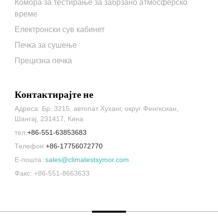
Комора за тестирање за забрзано атмосферско
време
Електронски сув кабинет
Печка за сушење
Прецизна печка
Контактирајте не
Адреса: Бр. 3215, автопат Хуханг, округ Фенгксиан,
Шангај, 231417, Кина
тел:
+86-551-63853683
Телефон:
+86-17756072770
Е-пошта:
sales@climatestsymor.com
Факс: +86-551-8663633