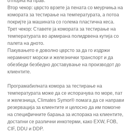
отпорна на прав.
Втор чекор: цврсто врзете ја пената со меурчиња на
комората за тестирање на температурата, а потоа
покријте ја машината со голема пластична кеса.
Трет чекор: Ставете ја комората за тестирање на
температурата во армирана полидрвена кутија со
палета на дното.
Пакувањето е доволно цврсто за да го издржи
нерамниот морски и железнички транспорт и да
обезбеди безбедно доставување на производот до
клиентите.
Програмабилната комора за тестирање на
температурата може да се испорачува по море, пат
и железница, Climates Symor® помага да се направи
резервација за клиентите и целосно да им помогне
на специфичните барања за испорака на клиентите,
достапни се различни инкотерми, како EXW, FOB,
CIF, DDU и DDP.