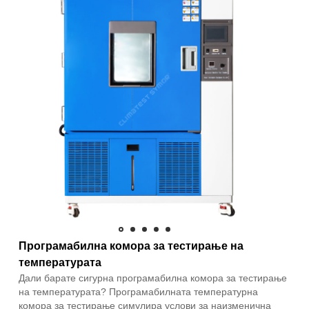
Програмабилна комора за тестирање на
температурата
Дали барате сигурна програмабилна комора за тестирање
на температурата? Програмабилната температурна
комора за тестирање симулира услови за наизменична