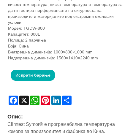
висока температура, ниска температура и температура за
да ги тестира перформансите на сигурноста на
производите и материјалите под екстремни еколошки
услови.
Модел: TGDW-800
Капацитет: 800L
Полица: 2 парчиња
Боја: Сина
Внатрешна димензија: 1000×800×1000 mm
Надворешна димензија: 1560×1410×2240 mm
Испрати барање
Facebook
X
WhatsApp
Pinterest
LinkedIn
Share
Опис:
Climtest Symor® е програмабилна температурна
комора за производител и фабрика во Кина,