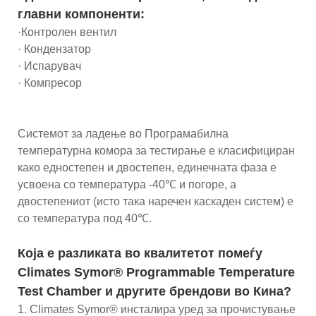
главни компоненти:
·Контролен вентил
· Кондензатор
· Испарувач
· Компресор
Системот за ладење во Програмабилна
температурна комора за тестирање е класифициран
како едностепен и двостепен, единечната фаза е
усвоена со температура -40℃ и погоре, а
двостепениот (исто така наречен каскаден систем) е
со температура под 40℃.
Која е разликата во квалитетот помеѓу
Climates Symor® Programmable Temperature
Test Chamber и другите брендови во Кина?
1. Climates Symor® инсталира уред за прочистување