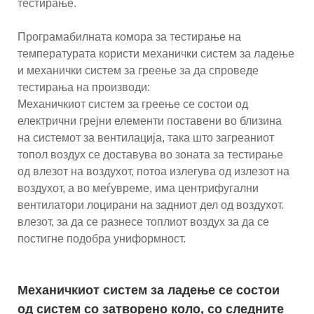
тестирање.
Програмабилната комора за тестирање на
температурата користи механички систем за ладење
и механички систем за греење за да спроведе
тестирања на производи:
Механичкиот систем за греење се состои од
електрични грејни елементи поставени во близина
на системот за вентилација, така што загреаниот
топол воздух се доставува во зоната за тестирање
од влезот на воздухот, потоа излегува од излезот на
воздухот, а во меѓувреме, има центрифугални
вентилатори лоцирани на задниот дел од воздухот.
влезот, за да се разнесе топлиот воздух за да се
постигне подобра униформност.
Механичкиот систем за ладење се состои
од систем со затворено коло, со следните