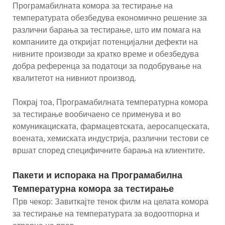
Програмабилната комора за тестирање на
температурата обезбедува економично решение за
различни барања за тестирање, што им помага на
компаниите да откријат потенцијални дефекти на
нивните производи за кратко време и обезбедува
добра референца за податоци за подобрување на
квалитетот на нивниот производ.
Покрај тоа, Програмабилната температурна комора
за тестирање вообичаено се применува и во
комуникациската, фармацевтската, аеросапцеската,
воената, хемиската индустрија, различни тестови се
вршат според специфичните барања на клиентите.
Пакети и испорака на Програмабилна
Температурна комора за тестирање
Прв чекор: Завиткајте тенок филм на целата комора
за тестирање на температурата за водоотпорна и