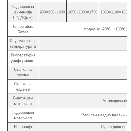
Надворешна
димензија
950×950×1400
1050×1030×1750
1050×1100×1850
Ш*Д*В(мм)
Temperature
Модел А: -20°C~+150°C; М
Range
Флуктуација на
температурата
Температурна
униформност
Стапка на
греење
Стапка на
ладење
Внатрешен
Антикорозивен 
материјал
Надворешен
Засилени ладно валани чел
материјал
Изолација
Суперфина волна