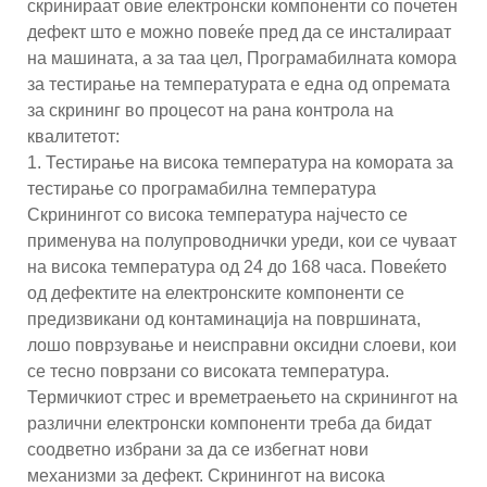
скринираат овие електронски компоненти со почетен
дефект што е можно повеќе пред да се инсталираат
на машината, а за таа цел, Програмабилната комора
за тестирање на температурата е една од опремата
за скрининг во процесот на рана контрола на
квалитетот:
1. Тестирање на висока температура на комората за
тестирање со програмабилна температура
Скринингот со висока температура најчесто се
применува на полупроводнички уреди, кои се чуваат
на висока температура од 24 до 168 часа. Повеќето
од дефектите на електронските компоненти се
предизвикани од контаминација на површината,
лошо поврзување и неисправни оксидни слоеви, кои
се тесно поврзани со високата температура.
Термичкиот стрес и времетраењето на скринингот на
различни електронски компоненти треба да бидат
соодветно избрани за да се избегнат нови
механизми за дефект. Скринингот на висока