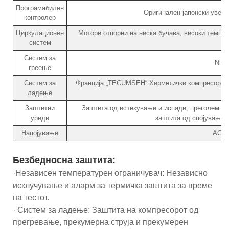
Програмабилен
Оригинален јапонски увезе
контролер
Циркулационен
Мотори отпорни на ниска бучава, високи темпер
систем
Систем за
NiCr
греење
Систем за
Франција „TECUMSEH“ Херметички компресори з
ладење
Заштитни
Заштита од истекување и испади, преголем пр
уреди
заштита од спојување 
Напојување
AC22
Безбедносна заштита:
·Независен температурен ограничувач: Независно
исклучување и аларм за термичка заштита за време
на тестот.
· Систем за ладење: Заштита на компресорот од
прегревање, прекумерна струја и прекумерен