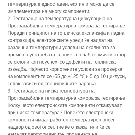
температура е едноставен, ефтин и може да се
имплементира на многу компоненти.
2. Тестирање на температурна циркулација на
Програмабилна температурна комора за тестирање
Поради принципот на топлинска експанзија и ладна
контракција, електронските уреди ќе наидат на
различни температурни услови на околината за
време на употребата, а оние со слаб термички отпор
се склони кон неуспех. со дефекти на топлинска
изведба. Најчесто користените услови за проверка
на компонентите се -55 до +125 ℃ и 5 до 10 циклуси,
сепак зависи од специфичните барања.
3. Тестирање на ниска температура на
Програмабилна температурна комора за тестирање
Колку често електронските компоненти откажуваат
при ниска температура? Повеќето електронски
компоненти имаат работен температурен опсег,
надвор од овој опсег, тие ќе откажат или ќе се
намалат перформансите, промената на