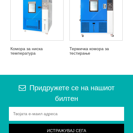
Комора за ниска
Термичка комора за
температура
тестирање
Придружете се на нашиот
билтен