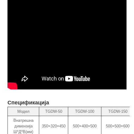
Спецификација
Модел
TGDW-50
TGDW-100
TGDW-150
Внатрешна
димензија
350×320×450
500×400×500
500×500×600
Ш*Д*В(мм)