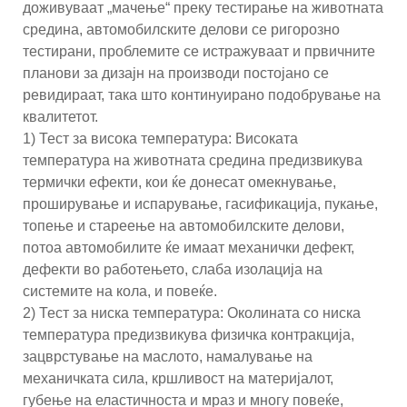
доживуваат „мачење“ преку тестирање на животната
средина, автомобилските делови се ригорозно
тестирани, проблемите се истражуваат и првичните
планови за дизајн на производи постојано се
ревидираат, така што континуирано подобрување на
квалитетот.
1) Тест за висока температура: Високата
температура на животната средина предизвикува
термички ефекти, кои ќе донесат омекнување,
проширување и испарување, гасификација, пукање,
топење и стареење на автомобилските делови,
потоа автомобилите ќе имаат механички дефект,
дефекти во работењето, слаба изолација на
системите на кола, и повеќе.
2) Тест за ниска температура: Околината со ниска
температура предизвикува физичка контракција,
зацврстување на маслото, намалување на
механичката сила, кршливост на материјалот,
губење на еластичноста и мраз и многу повеќе,