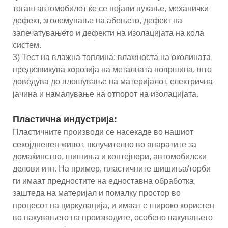
тогаш автомобилот ќе се појави пукање, механички
дефект, зголемување на абењето, дефект на
запечатувањето и дефекти на изолацијата на кола
систем.
3) Тест на влажна топлина: влажноста на околината
предизвикува корозија на металната површина, што
доведува до влошување на материјалот, електрична
јачина и намалување на отпорот на изолацијата.
Пластична индустрија:
Пластичните производи се насекаде во нашиот
секојдневен живот, вклучително во апаратите за
домаќинство, шишиња и контејнери, автомобилски
делови итн. На пример, пластичните шишиња/торби
ги имаат предностите на едноставна обработка,
заштеда на материјал и помалку простор во
процесот на циркулација, и имаат е широко користен
во пакувањето на производите, особено пакувањето