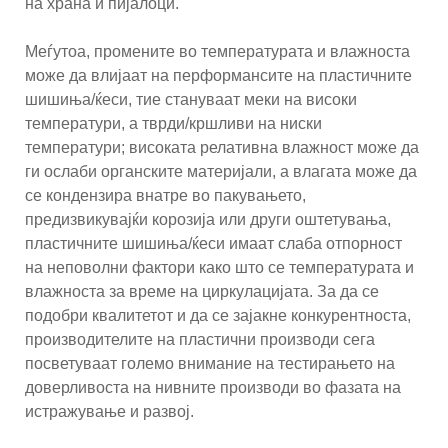
на храна и пијалоци.
Меѓутоа, промените во температурата и влажноста
може да влијаат на перформансите на пластичните
шишиња/ќеси, тие стануваат меки на високи
температури, а тврди/кршливи на ниски
температури; високата релативна влажност може да
ги ослаби органските материјали, а влагата може да
се кондензира внатре во пакувањето,
предизвикувајќи корозија или други оштетувања,
пластичните шишиња/ќеси имаат слаба отпорност
на неповолни фактори како што се температурата и
влажноста за време на циркулацијата. За да се
подобри квалитетот и да се зајакне конкурентноста,
производителите на пластични производи сега
посветуваат големо внимание на тестирањето на
доверливоста на нивните производи во фазата на
истражување и развој.