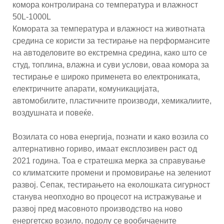
комора контролирана со температура и влажност
50L-1000L
Комората за температура и влажност на животната
средина се користи за тестирање на перформансите
на автоделовите во екстремна средина, како што се
студ, топлина, влажна и суви услови, оваа комора за
тестирање е широко применета во електрониката,
електричните апарати, комуникацијата,
автомобилите, пластичните производи, хемикалиите,
воздушната и повеќе.
Возилата со нова енергија, познати и како возила со
алтернативно гориво, имаат експлозивен раст од
2021 година. Тоа е стратешка мерка за справување
со климатските промени и промовирање на зелениот
развој. Сепак, тестирањето на еколошката сигурност
станува неопходно во процесот на истражување и
развој пред масовното производство на ново
енергетско возило, подолу се вообичаените