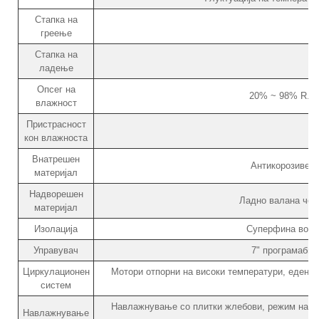
Стапка на
греење
Стапка на
ладење
Опсег на
20% ~ 98% R.H 
влажност
Пристрасност
кон влажноста
Внатрешен
Антикорозивен 
материјал
Надворешен
Ладно валана чел
материјал
Изолација
Суперфина волна
Управувач
7" програмабил
Циркулационен
Мотори отпорни на високи температури, еден ц
систем
Навлажнување со плитки жлебови, режим на на
Навлажнување