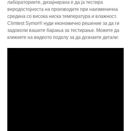
лабораториите, дизајнирана е да ја тестира
веродостојноста на производите при наизменична
средина со висока ниска температура и влажност.
Climtest Symor® нуди економично решение за да ги
задоволи вашите барања за тестирање. Можете да
кликнете на видеото подолу за да дознаете детали: