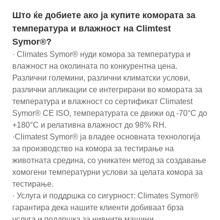
Што ќе добиете ако ја купите комората за
температура и влажност на Climtest
Symor®?
· Climates Symor® нуди комора за температура и
влажност на околината по конкурентна цена.
Различни големини, различни климатски услови,
различни апликации се интегрирани во комората за
температура и влажност со сертификат Climatest
Symor® CE ISO, температурата се движи од -70°C до
+180°C и релативна влажност до 98% RH.
·Climatest Symor® ја владее основната технологија
за производство на комора за тестирање на
животната средина, со уникатен метод за создавање
хомогени температурни услови за целата комора за
тестирање.
· Услуга и поддршка со сигурност: Climates Symor®
гарантира дека нашите клиенти добиваат брза
услуга и поддршка за нивните машини,