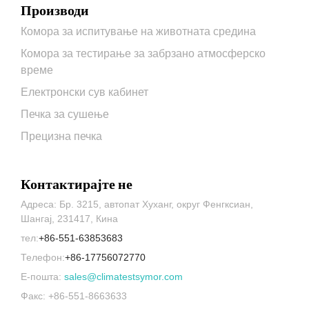
Производи
Комора за испитување на животната средина
Комора за тестирање за забрзано атмосферско
време
Електронски сув кабинет
Печка за сушење
Прецизна печка
Контактирајте не
Адреса: Бр. 3215, автопат Хуханг, округ Фенгксиан,
Шангај, 231417, Кина
тел:
+86-551-63853683
Телефон:
+86-17756072770
Е-пошта:
sales@climatestsymor.com
Факс: +86-551-8663633