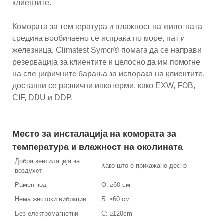
клиентите.
Комората за температура и влажност на животната
средина вообичаено се испраќа по море, пат и
железница, Climatest Symor® помага да се направи
резервација за клиентите и целосно да им помогне
на специфичните барања за испорака на клиентите,
достапни се различни инкотерми, како EXW, FOB,
CIF, DDU и DDP.
Место за инсталација на комората за
температура и влажност на околината
Добра вентилација на
Како што е прикажано десно
воздухот
Рамен под
О: ≥60 см
Нема жестоки вибрации
Б: ≥60 см
Без електромагнетни
C: ≥120cm