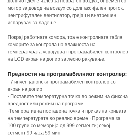
долниот дел е излез за повратен воздух, опремен со
мотор за довод на воздух со долг аксијален проток,
центрифугален вентилатор, грејач и внатрешен
испарувач за ладење.
Покрај работната комора, тоа е контролната табла,
коморите за контрола на влажноста на
температурата усвојуваат програмабилен контролер
на LCD екран на допир за лесно ракување.
Предности на програмабилниот контролер:
· 7 инчен јапонски програмабилен контролер со
екран на допир
· Поставете температурна точка во режим на фиксна
вредност или режим на програми
·Температивна поставена точка и приказ на кривата
на температурата во реално време · Програма за
100 групи со меморија од 999 сегменти; секој
сегмент 99 часа 59 мин