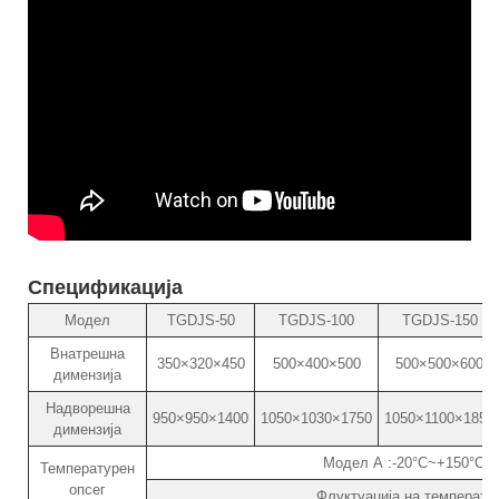
Спецификација
Модел
TGDJS-50
TGDJS-100
TGDJS-150
Внатрешна
350×320×450
500×400×500
500×500×600
димензија
Надворешна
950×950×1400
1050×1030×1750
1050×1100×1850
димензија
Модел А :-20°C~+150°C М
Температурен
опсег
Флуктуација на температу