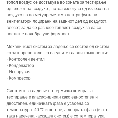
топол воздух се доставува во зоната за тестирање
од влезот на воздухот, потоа излегува од излезот на
воздухот, а во меѓувреме, има центрифугални
вентилатори лоцирани на задниот дел од воздухот.
влезот, за да се разнесе топлиот воздух за да се
постигне подобра униформност.
Механичкиот систем за ладење се состои од систем
со затворено коло, со следните главни компоненти:
· Контролен вентил
· Кондензатор
· Испарувач
· Компресор
Системот за ладење во термичка комора за
тестирање е класифициран како едностепен и
двостепен, единечната фаза е усвоена со
температура -40 ℃ и погоре, а двојната фаза (исто
така наречена каскаден систем) е со температура