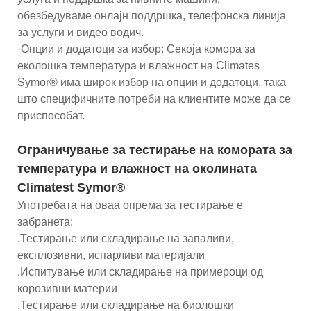
обезбедуваме онлајн поддршка, телефонска линија
за услуги и видео водич.
·Опции и додатоци за избор: Секоја комора за
еколошка температура и влажност на Climates
Symor® има широк избор на опции и додатоци, така
што специфичните потреби на клиентите може да се
приспособат.
Ограничување за тестирање на комората за
температура и влажност на околината
Climatest Symor®
Употребата на оваа опрема за тестирање е
забранета:
.Тестирање или складирање на запаливи,
експлозивни, испарливи материјали
.Испитување или складирање на примероци од
корозивни материи
.Тестирање или складирање на биолошки