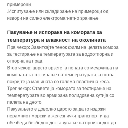
примероци
.Испитување или складирање на примероци од
извори на силно електромагнетно зрачење
Пакување и испорака на комората за
температура и влажност на околината
Прв чекор: Завиткајте тенок филм на целата комора
за тестирање на температурата за водоотпорна и
отпорна на прав.
Втор чекор: цврсто врзете ја пената со меурчиња на
комората за тестирање на температурата, а потоа
покријте ја машината со голема пластична кеса.
Трет чекор: Ставете ја комората за тестирање на
температурата во армирана полидрвена кутија со
палета на дното.
Пакувањето е доволно цврсто за да го издржи
нерамниот морски и железнички транспорт и да
обезбеди безбедно доставување на производот до