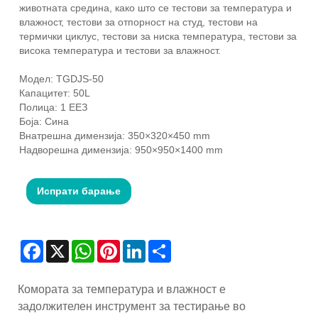
животната средина, како што се тестови за температура и
влажност, тестови за отпорност на студ, тестови на
термички циклус, тестови за ниска температура, тестови за
висока температура и тестови за влажност.
Модел: TGDJS-50
Капацитет: 50L
Полица: 1 ЕЕЗ
Боја: Сина
Внатрешна димензија: 350×320×450 mm
Надворешна димензија: 950×950×1400 mm
Испрати барање
Facebook
X
WhatsApp
Pinterest
LinkedIn
Share
Комората за температура и влажност е
задолжителен инструмент за тестирање во