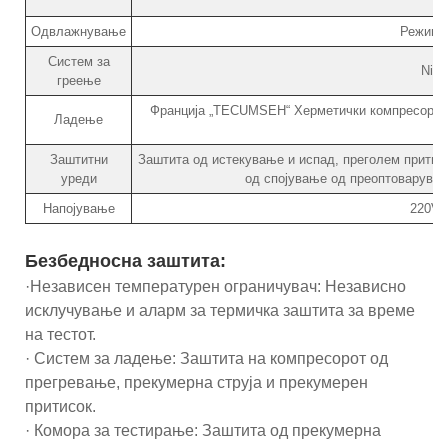
Одвлажнување
Режим 
Систем за
NiCr
греење
Франција „TECUMSEH“ Херметички компресори, 
Ладење
Заштитни
Заштита од истекување и испад, преголем притисо
уреди
од спојување од преоптоварувањ
Напојување
220V·
Безбедносна заштита:
·Независен температурен ограничувач: Независно
исклучување и аларм за термичка заштита за време
на тестот.
· Систем за ладење: Заштита на компресорот од
прегревање, прекумерна струја и прекумерен
притисок.
· Комора за тестирање: Заштита од прекумерна