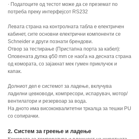
· Податоците од тестот може да се преземат по
потреба преку интерфејсот RS232
Левата страна на контролната табла е електричен
кабинет, сите основни електрични компоненти се
Schneider и други познати брендови.
Отвор за тестирање (Пристапна порта за кабел):
Оловената дупка φ50 mm се наоѓа на десната страна
од комората, со зајакнат мек гумен приклучок и
капак.
Долниот дел е системот за ладење, вклучува
ладилни цевководи, компресори, испарувач, мотор/
вентилатори и резервоар за вода.
На дното има висококвалитетни тркалца за тешки PU
со сопирачки.
2. Систем за греење и ладење