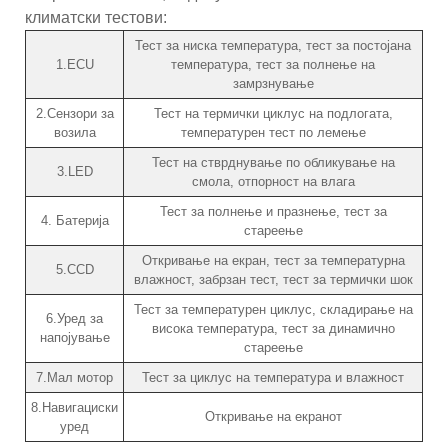
климатски тестови:
Тест за ниска температура, тест за постојана
1.ECU
температура, тест за полнење на
замрзнување
2.Сензори за
Тест на термички циклус на подлогата,
возила
температурен тест по лемење
Тест на стврднување по обликување на
3.LED
смола, отпорност на влага
Тест за полнење и празнење, тест за
4. Батерија
стареење
Откривање на екран, тест за температурна
5.CCD
влажност, забрзан тест, тест за термички шок
Тест за температурен циклус, складирање на
6.Уред за
висока температура, тест за динамично
напојување
стареење
7.Мал мотор
Тест за циклус на температура и влажност
8.Навигациски
Откривање на екранот
уред