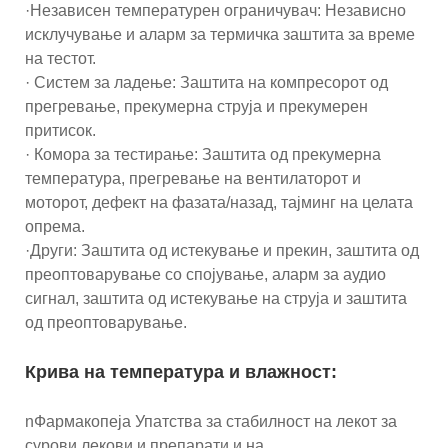
·Независен температурен ограничувач: Независно
исклучување и аларм за термичка заштита за време
на тестот.
· Систем за ладење: Заштита на компресорот од
прегревање, прекумерна струја и прекумерен
притисок.
· Комора за тестирање: Заштита од прекумерна
температура, прегревање на вентилаторот и
моторот, дефект на фазата/назад, тајминг на целата
опрема.
·Други: Заштита од истекување и прекин, заштита од
преоптоварување со спојување, аларм за аудио
сигнал, заштита од истекување на струја и заштита
од преоптоварување.
Крива на температура и влажност:
nФармакопеја Упатства за стабилност на лекот за
сурови лекови и препарати и на