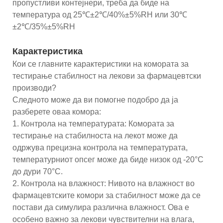
пропустливи контејнери, треба да биде на
температура од 25℃±2℃/40%±5%RH или 30℃
±2℃/35%±5%RH
Карактеристика
Кои се главните карактеристики на комората за
тестирање стабилност на лекови за фармацевтски
производи?
Следното може да ви помогне подобро да ја
разберете оваа комора:
1. Контрола на температурата: Комората за
тестирање на стабилноста на лекот може да
одржува прецизна контрола на температурата,
температурниот опсег може да биде низок од -20°C
до дури 70°C.
2. Контрола на влажност: Нивото на влажност во
фармацевтските комори за стабилност може да се
постави да симулира различна влажност. Ова е
особено важно за лекови чувствителни на влага,