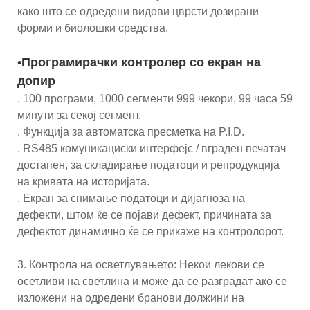
како што се одредени видови цврсти дозирани
форми и биолошки средства.
•Програмирачки контролер со екран на
допир
. 100 програми, 1000 сегменти 999 чекори, 99 часа 59
минути за секој сегмент.
. Функција за автоматска пресметка на P.I.D.
. RS485 комуникациски интерфејс / вграден печатач
достапен, за складирање податоци и репродукција
на кривата на историјата.
. Екран за снимање податоци и дијагноза на
дефекти, штом ќе се појави дефект, причината за
дефектот динамично ќе се прикаже на контролорот.
3. Контрола на осветлувањето: Некои лекови се
осетливи на светлина и може да се разградат ако се
изложени на одредени бранови должини на