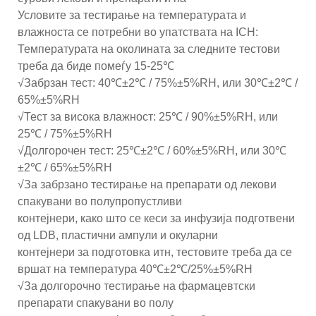
Условите за тестирање на температурата и
влажноста се потребни во упатствата на ICH:
Температурата на околината за следните тестови
треба да биде помеѓу 15-25℃
√Забрзан тест: 40℃±2℃ / 75%±5%RH, или 30℃±2℃ /
65%±5%RH
√Тест за висока влажност: 25℃ / 90%±5%RH, или
25℃ / 75%±5%RH
√Долгорочен тест: 25℃±2℃ / 60%±5%RH, или 30℃
±2℃ / 65%±5%RH
√За забрзано тестирање на препарати од лекови
спакувани во полупропустливи
контејнери, како што се кеси за инфузија подготвени
од LDB, пластични ампули и окуларни
контејнери за подготовка итн, тестовите треба да се
вршат на температура 40℃±2℃/25%±5%RH
√За долгорочно тестирање на фармацевтски
препарати спакувани во полу