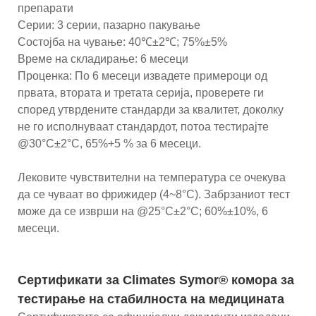
препарати
Серии: 3 серии, пазарно пакување
Состојба на чување: 40℃±2℃; 75%±5%
Време на складирање: 6 месеци
Проценка: По 6 месеци извадете примероци од
првата, втората и третата серија, проверете ги
според утврдените стандарди за квалитет, доколку
не го исполнуваат стандардот, потоа тестирајте
@30°C±2°C, 65%+5 % за 6 месеци.
Лековите чувствителни на температура се очекува
да се чуваат во фрижидер (4~8°C). Забрзаниот тест
може да се изврши на @25°C±2°C; 60%±10%, 6
месеци.
Сертификати за Climates Symor® комора за
тестирање на стабилноста на медицината