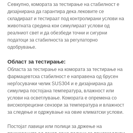
Севкупно, комората за тестирање на стабилност е
дизајнирана да гарантира дека лековите се
складираат и тестираат под контролирани услови на
животната средина кои симулираат услови од
реалниот свет и да обезбеди точни и сигурни
податоци за стабилноста за регулаторно
одобрување.
Област за тестирање:
Областа за тестирање на комората за тестирање на
фармацевтска стабилност е направена од брусен
нерѓосувачки челик SUS304 и е дизајнирана да
симулира постојана температура, влажност или
услови на осветлување. Комората е опремена со
високопрецизни сензори за температура и влажност
за следење и одржување на овие климатски услови.
Постојат лавици или полици за држење на