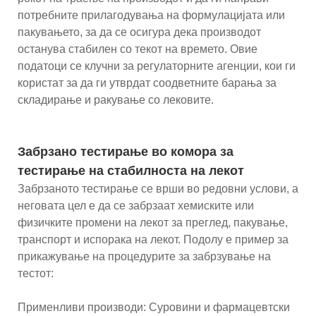
потребните прилагодувања на формулацијата или
пакувањето, за да се осигура дека производот
останува стабилен со текот на времето. Овие
податоци се клучни за регулаторните агенции, кои ги
користат за да ги утврдат соодветните барања за
складирање и ракување со лековите.
Забрзано тестирање во комора за
тестирање на стабилноста на лекот
Забрзаното тестирање се врши во редовни услови, а
неговата цел е да се забрзаат хемиските или
физичките промени на лекот за преглед, пакување,
транспорт и испорака на лекот. Подолу е пример за
прикажување на процедурите за забрзување на
тестот:
Применливи производи: Суровини и фармацевтски