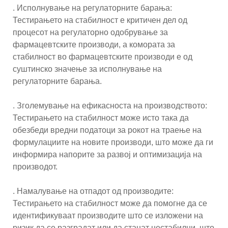
. Исполнување на регулаторните барања:
Тестирањето на стабилност е критичен дел од
процесот на регулаторно одобрување за
фармацевтските производи, а комората за
стабилност во фармацевтските производи е од
суштинско значење за исполнување на
регулаторните барања.
. Зголемување на ефикасноста на производството:
Тестирањето на стабилност може исто така да
обезбеди вредни податоци за рокот на траење на
формулациите на новите производи, што може да ги
информира напорите за развој и оптимизација на
производот.
. Намалување на отпадот од производите:
Тестирањето на стабилност може да помогне да се
идентификуваат производите што се изложени на
ризик да се разградат или да станат нестабилни, што