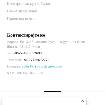
Електронски сув кабинет
Печка за сушење
Прецизна печка
Контактирајте не
Адреса: Бр. 3215, автопат Хуханг, округ Фенгксиан,
Шангај, 231417, Кина
тел:
+86-551-63853683
Телефон:
+86-17756072770
Е-пошта:
sales@climatestsymor.com
Факс: +86-551-8663633
X