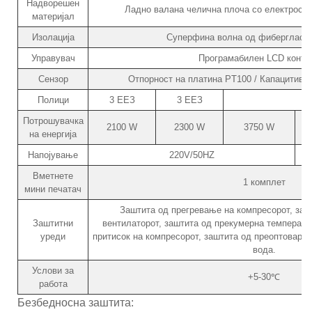
Надворешен
Ладно валана челична плоча со електроста
материјал
Изолација
Суперфина волна од фиберглас /
Управувач
Програмабилен LCD контр
Сензор
Отпорност на платина PT100 / Капацитиве
Полици
3 ЕЕЗ
3 ЕЕЗ
Потрошувачка
2100 W
2300 W
3750 W
на енергија
Напојување
220V/50HZ
Вметнете
1 комплет
мини печатач
Заштита од прегревање на компресорот, заш
Заштитни
вентилаторот, заштита од прекумерна температу
уреди
притисок на компресорот, заштита од преоптоварув
вода.
Услови за
+5-30℃
работа
Безбедносна заштита: