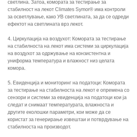
светлина. Затоа, комората за тестирање за
стабилност на лекот Climates Symor® има контроли
за осветлување, како УВ светлината, за да се одреди
ефектот на светлината врз лекот.
4. Циркулација на воздухот: Комората за тестирање
на стабилноста на лекот има системи за циркулација
на воздухот за одржување на конзистентна и
униформа температура и влажност низ целата
комора.
5. Евиденција и мониторинг на податоци: Комората
за тестирање на стабилноста на лекот е опремена со
сензори и системи за евиденција на податоци кои ја
следат и снимаат температурата, влажноста и
другите еколошки параметри, кои може да се
користат за генерирање извештаи и потврдување на
стабилноста на производот.