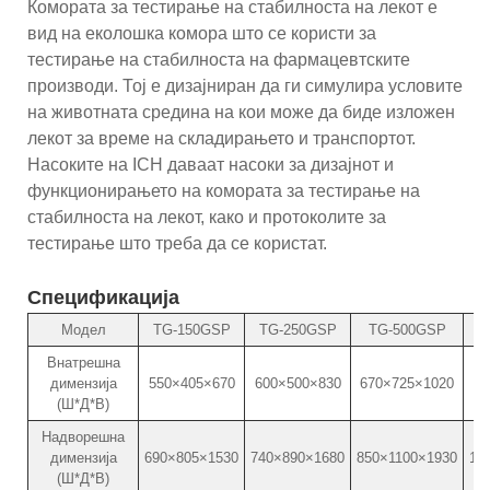
Комората за тестирање на стабилноста на лекот е
вид на еколошка комора што се користи за
тестирање на стабилноста на фармацевтските
производи. Тој е дизајниран да ги симулира условите
на животната средина на кои може да биде изложен
лекот за време на складирањето и транспортот.
Насоките на ICH даваат насоки за дизајнот и
функционирањето на комората за тестирање на
стабилноста на лекот, како и протоколите за
тестирање што треба да се користат.
Спецификација
Модел
TG-150GSP
TG-250GSP
TG-500GSP
T
Внатрешна
димензија
550×405×670
600×500×830
670×725×1020
80
(Ш*Д*В)
Надворешна
димензија
690×805×1530
740×890×1680
850×1100×1930
13
(Ш*Д*В)