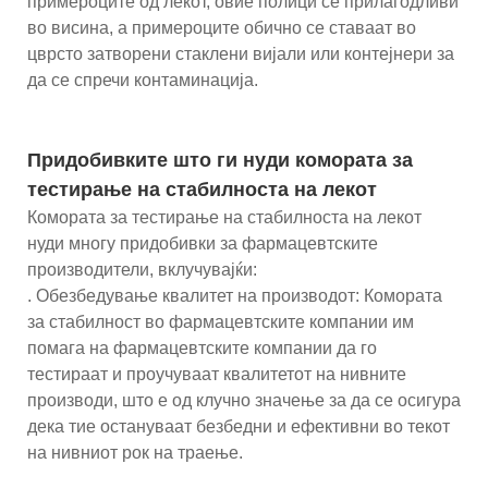
примероците од лекот, овие полици се прилагодливи
во висина, а примероците обично се ставаат во
цврсто затворени стаклени вијали или контејнери за
да се спречи контаминација.
Придобивките што ги нуди комората за
тестирање на стабилноста на лекот
Комората за тестирање на стабилноста на лекот
нуди многу придобивки за фармацевтските
производители, вклучувајќи:
. Обезбедување квалитет на производот: Комората
за стабилност во фармацевтските компании им
помага на фармацевтските компании да го
тестираат и проучуваат квалитетот на нивните
производи, што е од клучно значење за да се осигура
дека тие остануваат безбедни и ефективни во текот
на нивниот рок на траење.