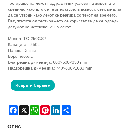
тестирање на лекот под различни услови на животната
средина, како што се температура, влажност, светлина, за
да се утврди како лекот ќе реагира со текот на времето.
Резултатите од тестирањето се користат за да се одреди
датумот на истекување на лекот.
Модел: TG-250GSP
Капацитет: 250L
Полица: 3 ЕЕЗ
Боја: небела
Внатрешна димензија: 600×500×830 mm
Надворешна димензија: 740×890×1680 mm
Испрати барање
Facebook
X
WhatsApp
Pinterest
LinkedIn
Share
Опис