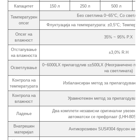
Капацитет
150 л
250 л
500 л
Без светлина 0~65°C, Со светли
Температурен
опсег
Флуктуација на температурата: ±0,5°C; Темпера
Опсег на
35% ~ 95% Р.Х
влажност
Отстапување
±3,0% R.H
на влажноста
0~6000LX прилагодлив ≤±500LX (Неограничено при
Осветлување
на светлината)
Контрола на
Избалансиран метод за прилагодување 
температурата
Контрола на
Урамнотежен метод за прилагодувањ
влажност
Два комплети независни оригинални увезени
Ладење
автоматски се префрлаат (LHH-80SD:
Внатрешен
Антикорозивен SUS#304 брусен нерѓ
материјал