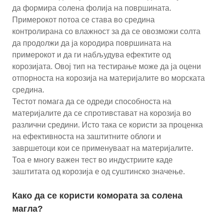
да формира солена фолија на површината.
Примерокот потоа се става во средина
контролирана со влажност за да се овозможи солта
да продолжи да ја кородира површината на
примерокот и да ги набљудува ефектите од
корозијата. Овој тип на тестирање може да ја оцени
отпорноста на корозија на материјалите во морската
средина.
Тестот помага да се одреди способноста на
материјалите да се спротивстават на корозија во
различни средини. Исто така се користи за проценка
на ефективноста на заштитните облоги и
завршетоци кои се применуваат на материјалите.
Тоа е многу важен тест во индустриите каде
заштитата од корозија е од суштинско значење.
Како да се користи комората за солена
магла?