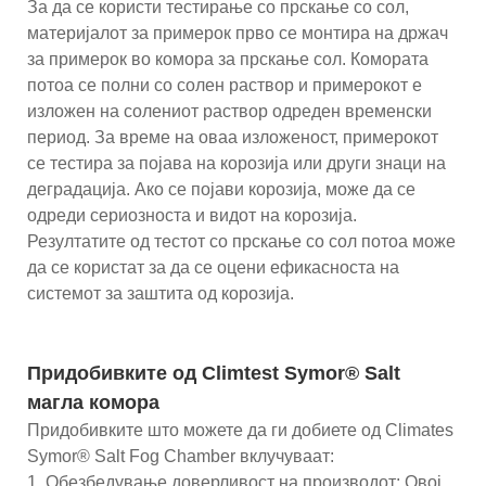
За да се користи тестирање со прскање со сол,
материјалот за примерок прво се монтира на држач
за примерок во комора за прскање сол. Комората
потоа се полни со солен раствор и примерокот е
изложен на солениот раствор одреден временски
период. За време на оваа изложеност, примерокот
се тестира за појава на корозија или други знаци на
деградација. Ако се појави корозија, може да се
одреди сериозноста и видот на корозија.
Резултатите од тестот со прскање со сол потоа може
да се користат за да се оцени ефикасноста на
системот за заштита од корозија.
Придобивките од Climtest Symor® Salt
магла комора
Придобивките што можете да ги добиете од Climates
Symor® Salt Fog Chamber вклучуваат:
1. Обезбедување доверливост на производот: Овој