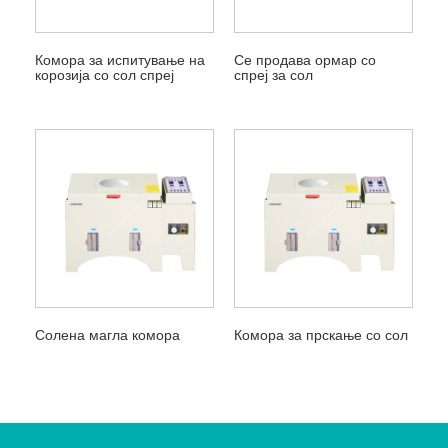
Комора за испитување на
Се продава ормар со
корозија со сол спреј
спреј за сол
Солена магла комора
Комора за прскање со сол