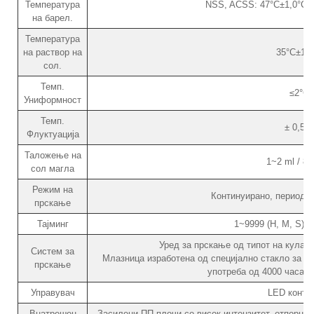
Температура
NSS, ACSS: 47°C±1,0°C /
на барел.
Температура
на раствор на
35°C±1,0
сол.
Темп.
≤2°C
Униформност
Темп.
± 0,5°
Флуктуација
Таложење на
1~2 ml / 8
сол магла
Режим на
Континуирано, периодич
прскање
Тајминг
1~9999 (H, M, S),
Уред за прскање од типот на кула, 
Систем за
Млазница изработена од специјално стакло за р
прскање
употреба од 4000 часа б
Управувач
LED контр
Внатрешен
Засилени ПП плочи со висок интензитет, отпорни н