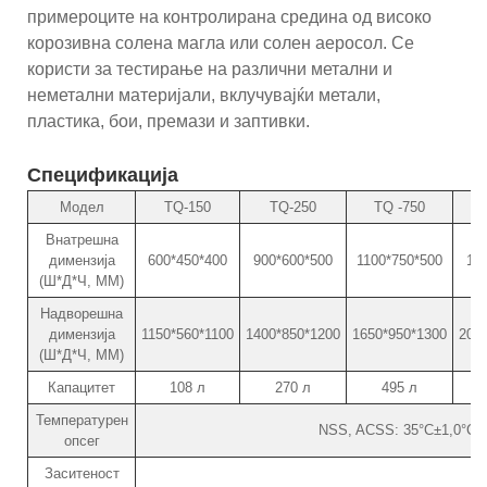
примероците на контролирана средина од високо
корозивна солена магла или солен аеросол. Се
користи за тестирање на различни метални и
неметални материјали, вклучувајќи метали,
пластика, бои, премази и заптивки.
Спецификација
Модел
TQ-150
TQ-250
TQ -750
Внатрешна
димензија
600*450*400
900*600*500
1100*750*500
13
(Ш*Д*Ч, ММ)
Надворешна
димензија
1150*560*1100
1400*850*1200
1650*950*1300
200
(Ш*Д*Ч, ММ)
Капацитет
108 л
270 л
495 л
6
Температурен
NSS, ACSS: 35°C±1,0°C /
опсег
Заситеност