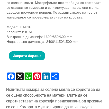
со солена магла. Материјалите што треба да се тестираат
се ставаат во комората и се изложуваат на солена магла
одреден временски период. По завршувањето на тестот,
материјалот се проверува за знаци на корозија.
Модел: TQ-016
Капацитет: 815L
Внатрешна димензија: 1600*850*600 mm
Надворешна димензија: 2400*1150*1500 mm
Испрати барање
Facebook
X
WhatsApp
Pinterest
LinkedIn
Share
Испитната комора за солена магла се користи за да
се оцени способноста на материјалите да се
спротивстават на корозија предизвикана од прскање
со сол. Комората е дизајнирана да ги изложува