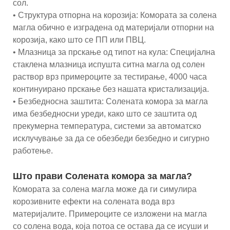
сол.
• Структура отпорна на корозија: Комората за солена
магла обично е изградена од материјали отпорни на
корозија, како што се ПП или ПВЦ.
• Млазница за прскање од типот на кула: Специјална
стаклена млазница испушта ситна магла од солен
раствор врз примероците за тестирање, 4000 часа
континуирано прскање без нашата кристализација.
• Безбедносна заштита: Солената комора за магла
има безбедносни уреди, како што се заштита од
прекумерна температура, системи за автоматско
исклучување за да се обезбеди безбедно и сигурно
работење.
Што прави Солената комора за магла?
Комората за солена магла може да ги симулира
корозивните ефекти на солената вода врз
материјалите. Примероците се изложени на магла
со солена вода, која потоа се остава да се исуши и