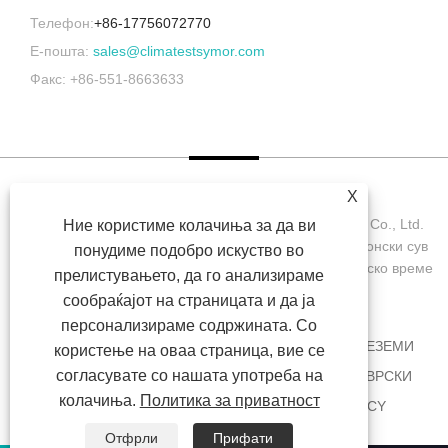
Телефон:
+86-17756072770
Е-пошта:
sales@climatestsymor.com
Факс: +86-551-8663633
X
Авторски права © 2022 Symor Instrument Equipment Co., Ltd.
Ние користиме колачиња за да ви
Комора за тестирање на животната средина, електронски сув
понудиме подобро искуство во
кабинет, комора за тестирање за забрзано атмосферско време
прелистувањето, да го анализираме
Сите права се задржани.
сообраќајот на страницата и да ја
персонализираме содржината. Со
ДОМА
ЗА НАС
ПРОИЗВОДИ
ВЕСТИ
ПРЕЗЕМИ
користење на оваа страница, вие се
согласувате со нашата употреба на
ИСПРАТИ БАРАЊЕ
КОНТАКТИРАЈТЕ НЕ
ВРСКИ
колачиња.
Политика за приватност
SITEMAP
RSS
XML
PRIVACY POLICY
Отфрли
Прифати