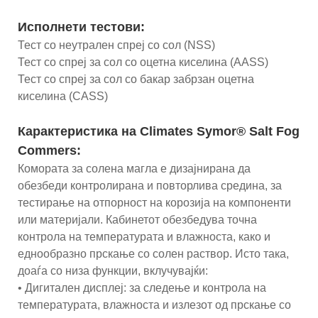
Исполнети тестови:
Тест со неутрален спреј со сол (NSS)
Тест со спреј за сол со оцетна киселина (AASS)
Тест со спреј за сол со бакар забрзан оцетна
киселина (CASS)
Карактеристика на Climates Symor® Salt Fog
Commers:
Комората за солена магла е дизајнирана да
обезбеди контролирана и повторлива средина, за
тестирање на отпорност на корозија на компоненти
или материјали. Кабинетот обезбедува точна
контрола на температурата и влажноста, како и
еднообразно прскање со солен раствор. Исто така,
доаѓа со низа функции, вклучувајќи:
• Дигитален дисплеј: за следење и контрола на
температурата, влажноста и излезот од прскање со