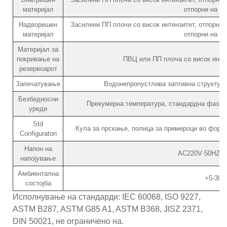
материјал
отпорни на с
Надворешен
Засилени ПП плочи со висок интензитет, отпорни н
материјал
отпорни на с
Материјал за
покривање на
ПВЦ или ПП плоча со висок интен
резервоарот
Запечатување
Водонепропустлива заптивна структура
Безбедносни
Прекумерна температура, стандардна фазна 
уреди
Std
Кула за прскање, полица за примероци во форма
Configuraton
Напон на
AC220V·50HZ/3
напојување
Амбиентална
+5-30
состојба
Исполнување на стандарди: IEC 60068, ISO 9227,
ASTM B287, ASTM G85 A1, ASTM B368, JISZ 2371,
DIN 50021, не ограничено на.